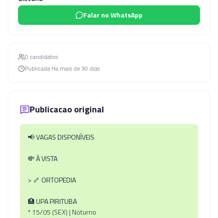
Falar no WhatsApp
0
candidato
s
Publicada
Ha mais de 30 dias
Publicacao original
📢
VAGAS DISPONÍVEIS
💸
À VISTA
> 🦴
ORTOPEDIA
🏥
UPA PIRITUBA
* 15/05 (SEX) | Noturno