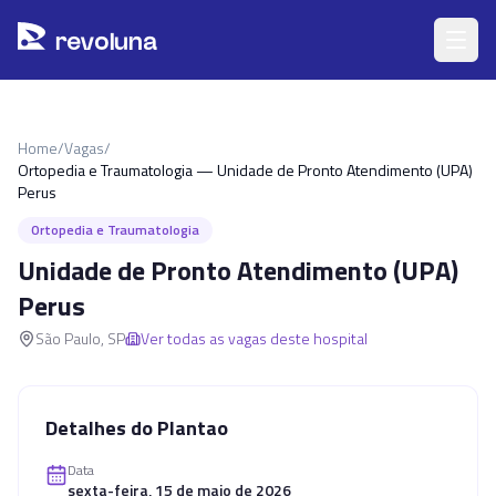
Pular para o conteúdo principal
r
ev
oluna
Home
/
Vagas
/
Ortopedia e Traumatologia — Unidade de Pronto Atendimento (UPA)
Perus
Ortopedia e Traumatologia
Unidade de Pronto Atendimento (UPA)
Perus
São Paulo
,
SP
Ver todas as vagas deste hospital
Detalhes do Plantao
Data
sexta-feira, 15 de maio de 2026