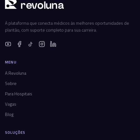
r
ev
oluna
A plataforma que conecta médicos às melhores oportunidades de
plantão, com suporte completo para sua carreira.
MENU
A Revoluna
Sobre
Para Hospitais
Vagas
Blog
SOLUÇÕES