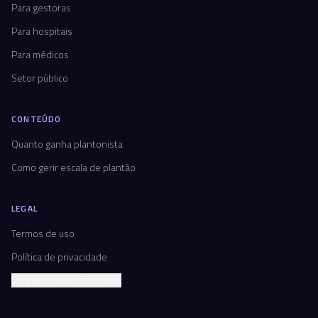
Para gestoras
Para hospitais
Para médicos
Setor público
CONTEÚDO
Quanto ganha plantonista
Como gerir escala de plantão
LEGAL
Termos de uso
Política de privacidade
Configurações de cookies