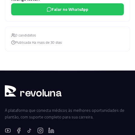
Falar no WhatsApp
0
candidato
s
Publicada
Ha mais de 30 dias
r
ev
oluna
A plataforma que conecta médicos às melhores oportunidades de
plantão, com suporte completo para sua carreira.