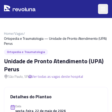
Pular para o conteúdo principal
r
ev
oluna
Home
/
Vagas
/
Ortopedia e Traumatologia — Unidade de Pronto Atendimento (UPA)
Perus
Ortopedia e Traumatologia
Unidade de Pronto Atendimento (UPA)
Perus
São Paulo
,
SP
Ver todas as vagas deste hospital
Detalhes do Plantao
Data
sexta-feira, 22 de maio de 2026