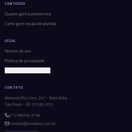
CONTEÚDO
Quanto ganha plantonista
Como gerir escala de plantão
LEGAL
Termos de uso
Política de privacidade
Configurações de cookies
CONTATO
Alameda Rio Claro, 241 - Bela Vista
São Paulo - SP, 01332-010
(11) 96919-3194
contato@revoluna.com.br