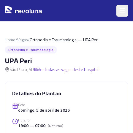
Pular para o conteúdo principal
r
ev
oluna
Home
/
Vagas
/
Ortopedia e Traumatologia — UPA Peri
Ortopedia e Traumatologia
UPA Peri
São Paulo
,
SP
Ver todas as vagas deste hospital
Detalhes do Plantao
Data
domingo, 5 de abril de 2026
Horario
19:00 — 07:00
(
Noturno
)