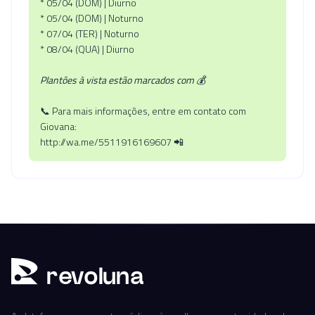
* 05/04 (DOM) | Diurno
* 05/04 (DOM) | Noturno
* 07/04 (TER) | Noturno
* 08/04 (QUA) | Diurno
Plantões à vista estão marcados com 💰
📞 Para mais informações, entre em contato com
Giovana:
http://wa.me/5511916169607 📲
r
ev
oluna