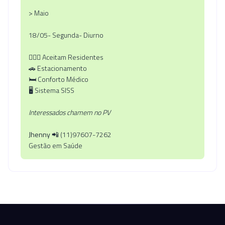
> Maio
18/05- Segunda- Diurno
🧑🏻‍⚕️ Aceitam Residentes
🚗 Estacionamento
🛏️ Conforto Médico
🖥️ Sistema SISS
Interessados chamem no PV
Jhenny
📲 (11)97607-7262
Gestão em Saúde