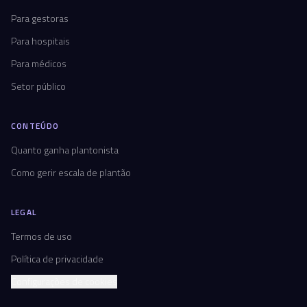
Para gestoras
Para hospitais
Para médicos
Setor público
CONTEÚDO
Quanto ganha plantonista
Como gerir escala de plantão
LEGAL
Termos de uso
Política de privacidade
Configurações de cookies