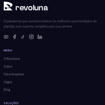
r
ev
oluna
A plataforma que conecta médicos às melhores oportunidades de
plantão, com suporte completo para sua carreira.
MENU
A Revoluna
Sobre
Para Hospitais
Vagas
Blog
SOLUÇÕES