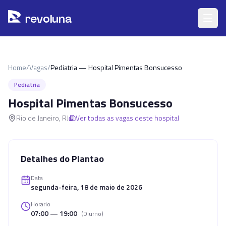
Pular para o conteúdo principal
r
ev
oluna
Home
/
Vagas
/
Pediatria — Hospital Pimentas Bonsucesso
Pediatria
Hospital Pimentas Bonsucesso
Rio de Janeiro
,
RJ
Ver todas as vagas deste hospital
Detalhes do Plantao
Data
segunda-feira, 18 de maio de 2026
Horario
07:00 — 19:00
(
Diurno
)