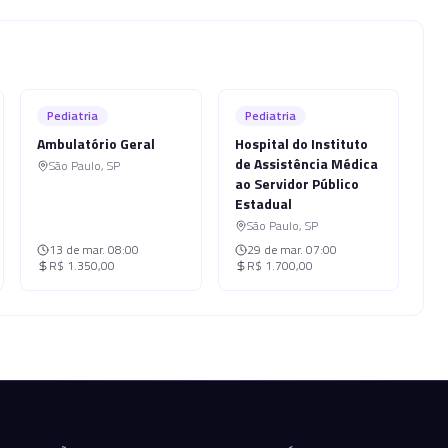
Pediatria
Pediatria
Ambulatório Geral
Hospital do Instituto
de Assistência Médica
São Paulo
,
SP
ao Servidor Público
Estadual
São Paulo
,
SP
13 de mar.
08:00
29 de mar.
07:00
R$ 1.350,00
R$ 1.700,00