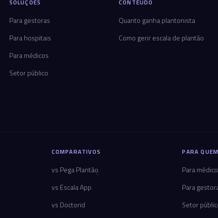
SOLUÇÕES
CONTEÚDO
Para gestoras
Quanto ganha plantonista
Para hospitais
Como gerir escala de plantão
Para médicos
Setor público
COMPARATIVOS
PARA QUEM
vs Pega Plantão
Para médic
vs Escala App
Para gestor
vs Doctorid
Setor públi