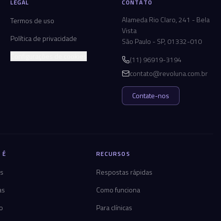
LEGAL
CONTATO
Alameda Rio Claro, 241 - Bela
Termos de uso
Vista
Política de privacidade
São Paulo - SP, 01332-010
Configurações de cookies
(11) 96919-3194
contato@revoluna.com.br
Contate-nos
 É
RECURSOS
os
Respostas rápidas
as
Como funciona
co
Para clínicas