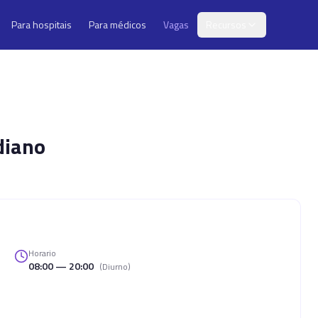
Para hospitais
Para médicos
Vagas
Recursos
diano
Horario
08:00 — 20:00
(
Diurno
)