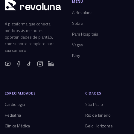
MENU
r
ev
oluna
A Revoluna
Sobre
A plataforma que conecta
médicos às melhores
Para Hospitais
oportunidades de plantão,
com suporte completo para
Vagas
sua carreira.
Blog
ESPECIALIDADES
CIDADES
Cardiologia
São Paulo
Pediatria
Rio de Janeiro
Clínica Médica
Belo Horizonte