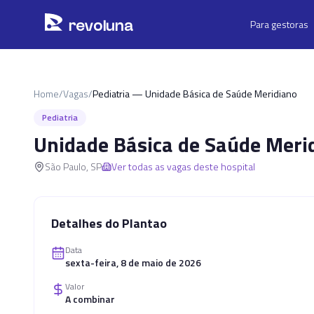
Pular para o conteúdo principal
r
ev
oluna
Para gestoras
Home
/
Vagas
/
Pediatria — Unidade Básica de Saúde Meridiano
Pediatria
Unidade Básica de Saúde Meri
São Paulo
,
SP
Ver todas as vagas deste hospital
Detalhes do Plantao
Data
sexta-feira, 8 de maio de 2026
Valor
A combinar