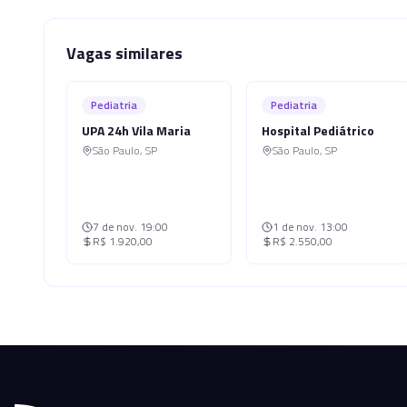
Vagas similares
Pediatria
Pediatria
UPA 24h Vila Maria
Hospital Pediátrico
São Paulo
,
SP
São Paulo
,
SP
7 de nov.
19:00
1 de nov.
13:00
R$ 1.920,00
R$ 2.550,00