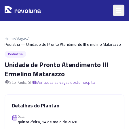
Pular para o conteúdo principal
r
ev
oluna
Home
/
Vagas
/
Pediatria — Unidade de Pronto Atendimento III Ermelino Matarazzo
Pediatria
Unidade de Pronto Atendimento III
Ermelino Matarazzo
São Paulo
,
SP
Ver todas as vagas deste hospital
Detalhes do Plantao
Data
quinta-feira, 14 de maio de 2026