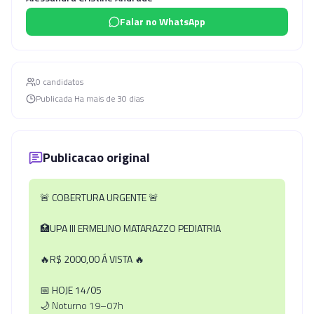
Falar no WhatsApp
0
candidato
s
Publicada
Ha mais de 30 dias
Publicacao original
🚨
COBERTURA URGENTE
🚨⁠
🏥UPA III ER​MELINO MATARAZZO PEDIATRIA
🔥
R$ 2000,00 Á VISTA
🔥
📅 HOJE 14/05
🌙 Noturno 19–07h