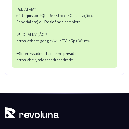
PEDIATRIA*
✅
Requisito: RQE
(Registro de Qu‌alificação de
Especialista) ou
Resid‍ência
comple‌ta
📍LOCALIZAÇÃO:*
https://share.google/wLiaOYIihRpgiW9mw
📲Interessados⁠ chamar no priv​ado
https:‍//bit.ly/ale​ssandraandrade
r
ev
oluna