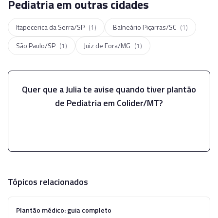
Pediatria em outras cidades
Itapecerica da Serra/SP
(
1
)
Balneário Piçarras/SC
(
1
)
São Paulo/SP
(
1
)
Juiz de Fora/MG
(
1
)
Quer que a Julia te avise quando tiver plantão
de
Pediatria
em
Colider/MT
?
Falar com a Julia
Tópicos relacionados
Plantão médico: guia completo