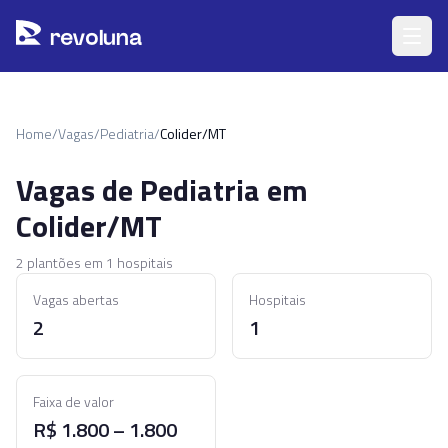
Pular para o conteúdo principal
r
ev
oluna
Home
/
Vagas
/
Pediatria
/
Colider/MT
Vagas de
Pediatria
em
Colider/MT
2
plantões em
1
hospitais
Vagas abertas
Hospitais
2
1
Faixa de valor
R$ 1.800 – 1.800