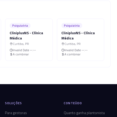
Psiquiatria
Psiquiatria
CliniplusNS - Clínica
CliniplusNS - Clínica
Médica
Médica
Curitiba
,
PR
Curitiba
,
PR
Invalid Date
--:--
Invalid Date
--:--
A combinar
A combinar
SOLUÇÕES
CONTEÚDO
Para gestoras
Quanto ganha plantonista