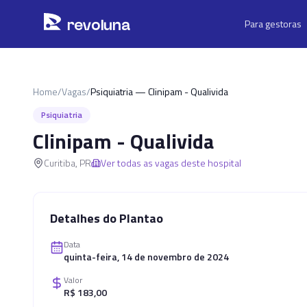
Pular para o conteúdo principal
r
ev
oluna
Para gestoras
Home
/
Vagas
/
Psiquiatria — Clinipam - Qualivida
Psiquiatria
Clinipam - Qualivida
Curitiba
,
PR
Ver todas as vagas deste hospital
Detalhes do Plantao
Data
quinta-feira, 14 de novembro de 2024
Valor
R$ 183,00