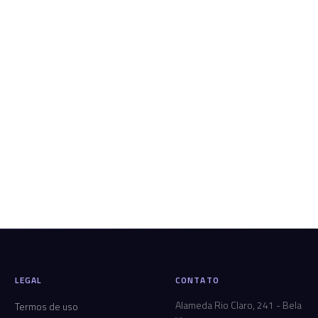
LEGAL
CONTATO
Alameda Rio Claro, 241 - Bela
Termos de uso