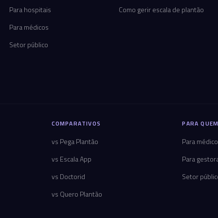
Para hospitais
Como gerir escala de plantão
Para médicos
Setor público
COMPARATIVOS
PARA QUEM
vs Pega Plantão
Para médic
vs Escala App
Para gestor
vs Doctorid
Setor públi
vs Quero Plantão