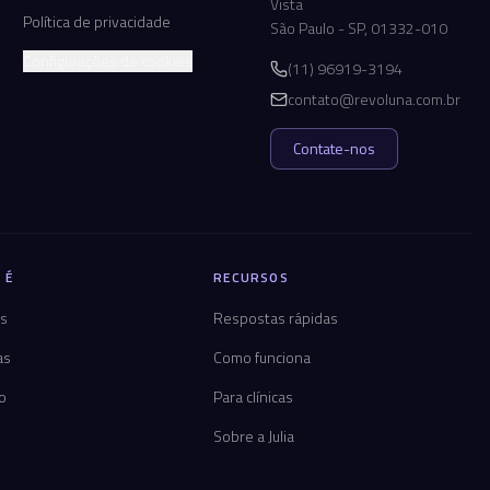
Vista
Política de privacidade
São Paulo - SP, 01332-010
Configurações de cookies
(11) 96919-3194
contato@revoluna.com.br
Contate-nos
 É
RECURSOS
os
Respostas rápidas
as
Como funciona
co
Para clínicas
Sobre a Julia