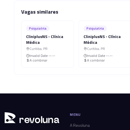
Vagas similares
Psiquiatria
Psiquiatria
CliniplusNS - Clínica
CliniplusNS - Clínica
Médica
Médica
Curitiba
,
PR
Curitiba
,
PR
Invalid Date
--:--
Invalid Date
--:--
A combinar
A combinar
MENU
r
ev
oluna
A Revoluna