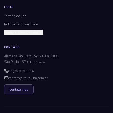
LEGAL
Termos de uso
Política de privacidade
Configurações de cookies
CONTATO
Alameda Rio Claro, 241 - Bela Vista
São Paulo - SP, 01332-010
(11) 96919-3194
contato@revoluna.com.br
Contate-nos