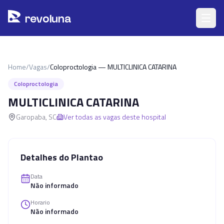
Pular para o conteúdo principal
r
ev
oluna
Home
/
Vagas
/
Coloproctologia — MULTICLINICA CATARINA
Coloproctologia
MULTICLINICA CATARINA
Garopaba
,
SC
Ver todas as vagas deste hospital
Detalhes do Plantao
Data
Não informado
Horario
Não informado