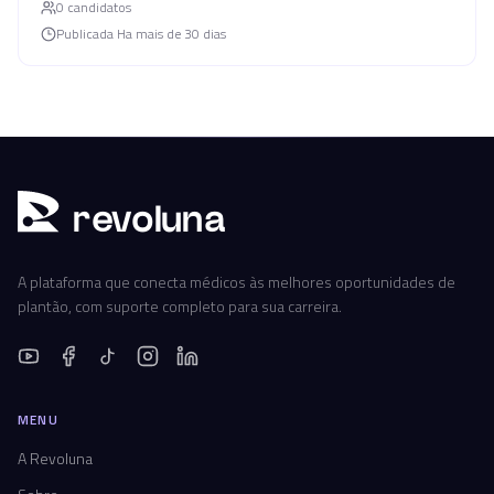
0
candidato
s
Publicada
Ha mais de 30 dias
r
ev
oluna
A plataforma que conecta médicos às melhores oportunidades de
plantão, com suporte completo para sua carreira.
MENU
A Revoluna