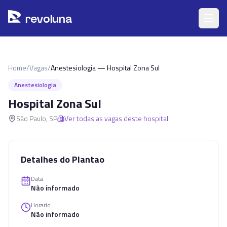
Pular para o conteúdo principal
r
ev
oluna
Home
/
Vagas
/
Anestesiologia — Hospital Zona Sul
Anestesiologia
Hospital Zona Sul
São Paulo
,
SP
Ver todas as vagas deste hospital
Detalhes do Plantao
Data
Não informado
Horario
Não informado