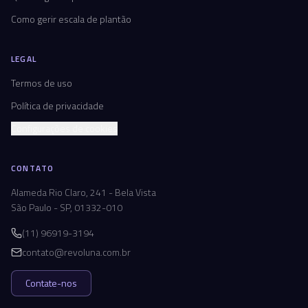
Como gerir escala de plantão
LEGAL
Termos de uso
Política de privacidade
Configurações de cookies
CONTATO
Alameda Rio Claro, 241 - Bela Vista
São Paulo - SP, 01332-010
(11) 96919-3194
contato@revoluna.com.br
Contate-nos