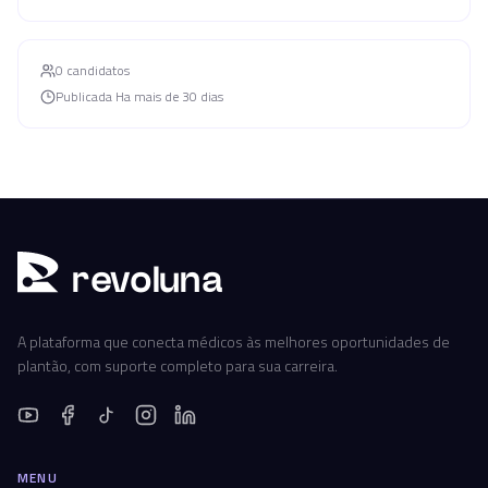
0
candidato
s
Publicada
Ha mais de 30 dias
r
ev
oluna
A plataforma que conecta médicos às melhores oportunidades de
plantão, com suporte completo para sua carreira.
MENU