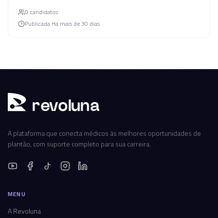
0
candidato
s
Publicada
Ha mais de 30 dias
r
ev
oluna
A plataforma que conecta médicos às melhores oportunidades de
plantão, com suporte completo para sua carreira.
MENU
A Revoluna