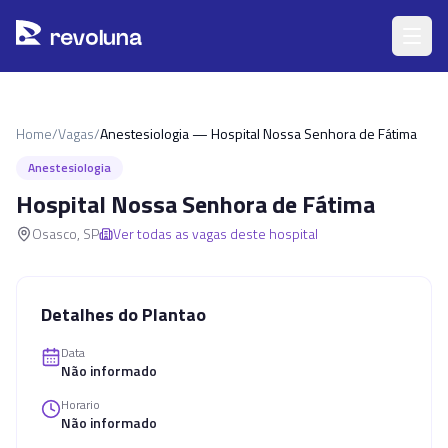
Pular para o conteúdo principal
r
ev
oluna
Home
/
Vagas
/
Anestesiologia — Hospital Nossa Senhora de Fátima
Anestesiologia
Hospital Nossa Senhora de Fátima
Osasco
,
SP
Ver todas as vagas deste hospital
Detalhes do Plantao
Data
Não informado
Horario
Não informado