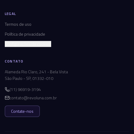
LEGAL
Termos de uso
Política de privacidade
Configurações de cookies
CONTATO
Alameda Rio Claro, 241 - Bela Vista
São Paulo - SP, 01332-010
(11) 96919-3194
contato@revoluna.com.br
Contate-nos