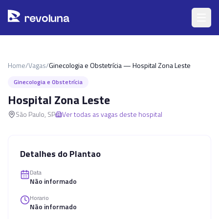
Pular para o conteúdo principal
r
ev
oluna
Home
/
Vagas
/
Ginecologia e Obstetrícia — Hospital Zona Leste
Ginecologia e Obstetrícia
Hospital Zona Leste
São Paulo
,
SP
Ver todas as vagas deste hospital
Detalhes do Plantao
Data
Não informado
Horario
Não informado