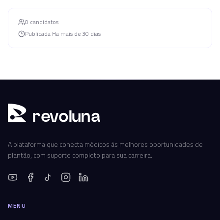
0
candidato
s
Publicada
Ha mais de 30 dias
r
ev
oluna
A plataforma que conecta médicos às melhores oportunidades de
plantão, com suporte completo para sua carreira.
MENU