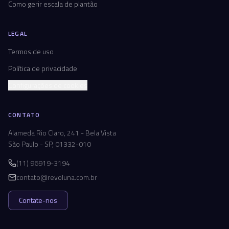
Como gerir escala de plantão
LEGAL
Termos de uso
Política de privacidade
Configurações de cookies
CONTATO
Alameda Rio Claro, 241 - Bela Vista
São Paulo - SP, 01332-010
(11) 96919-3194
contato@revoluna.com.br
Contate-nos