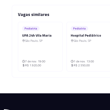
Vagas similares
Pediatria
Pediatria
UPA 24h Vila Maria
Hospital Pediátrico
São Paulo
,
SP
São Paulo
,
SP
7 de nov.
19:00
1 de nov.
13:00
R$ 1.920,00
R$ 2.550,00