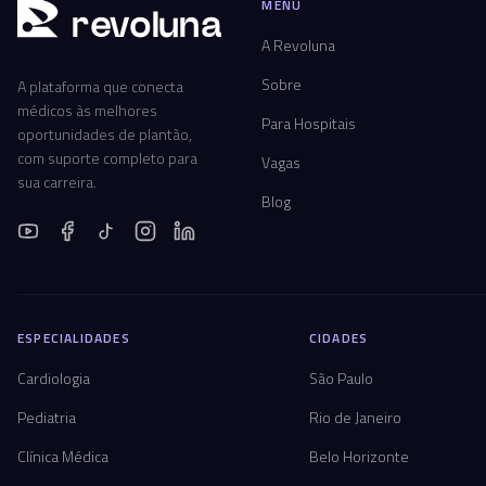
MENU
r
ev
oluna
A Revoluna
Sobre
A plataforma que conecta
médicos às melhores
Para Hospitais
oportunidades de plantão,
com suporte completo para
Vagas
sua carreira.
Blog
ESPECIALIDADES
CIDADES
Cardiologia
São Paulo
Pediatria
Rio de Janeiro
Clínica Médica
Belo Horizonte