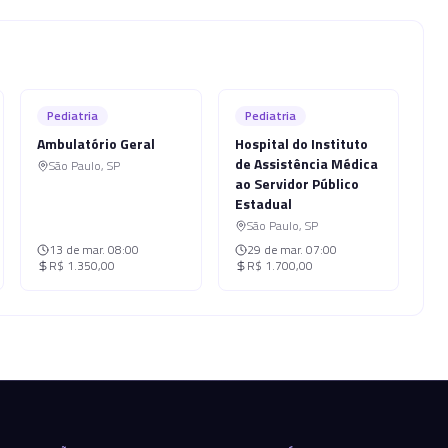
Pediatria
Pediatria
Ambulatório Geral
Hospital do Instituto
de Assistência Médica
São Paulo
,
SP
ao Servidor Público
Estadual
São Paulo
,
SP
13 de mar.
08:00
29 de mar.
07:00
R$ 1.350,00
R$ 1.700,00