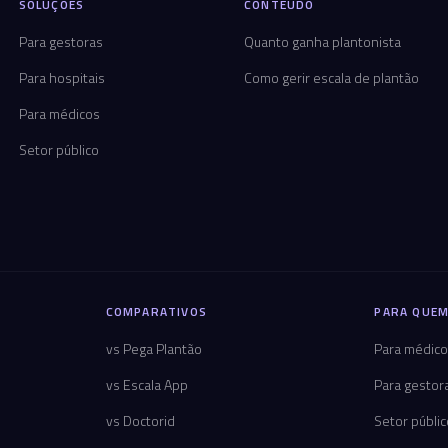
SOLUÇÕES
CONTEÚDO
Para gestoras
Quanto ganha plantonista
Para hospitais
Como gerir escala de plantão
Para médicos
Setor público
COMPARATIVOS
PARA QUEM
vs Pega Plantão
Para médic
vs Escala App
Para gestor
vs Doctorid
Setor públi