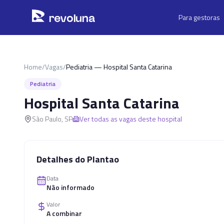
Pular para o conteúdo principal
r
ev
oluna
Para gestoras
Home
/
Vagas
/
Pediatria — Hospital Santa Catarina
Pediatria
Hospital Santa Catarina
São Paulo
,
SP
Ver todas as vagas deste hospital
Detalhes do Plantao
Data
Não informado
Valor
A combinar