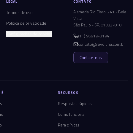
LEGAL
CONTATO
Alameda Rio Claro, 241 - Bela
Termos de uso
Vista
Política de privacidade
São Paulo - SP, 01332-010
Configurações de cookies
(11) 96919-3194
contato@revoluna.com.br
Contate-nos
 É
RECURSOS
os
Respostas rápidas
as
Como funciona
co
Para clínicas