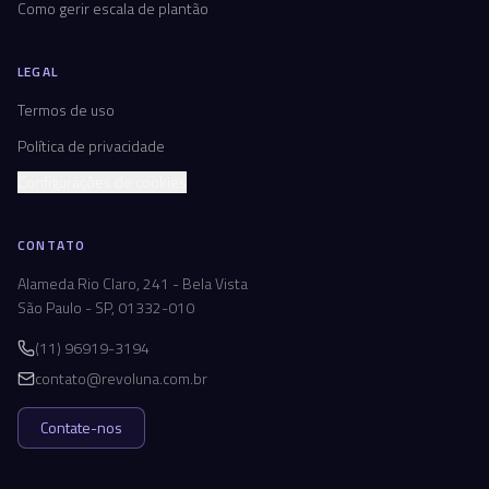
Como gerir escala de plantão
LEGAL
Termos de uso
Política de privacidade
Configurações de cookies
CONTATO
Alameda Rio Claro, 241 - Bela Vista
São Paulo - SP, 01332-010
(11) 96919-3194
contato@revoluna.com.br
Contate-nos