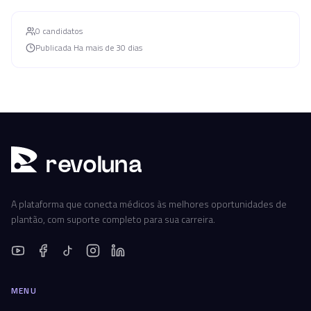
0
candidato
s
Publicada
Ha mais de 30 dias
r
ev
oluna
A plataforma que conecta médicos às melhores oportunidades de
plantão, com suporte completo para sua carreira.
MENU