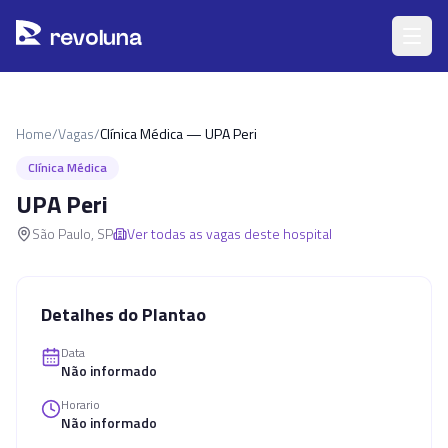
Pular para o conteúdo principal
r
ev
oluna
Home
/
Vagas
/
Clínica Médica — UPA Peri
Clínica Médica
UPA Peri
São Paulo
,
SP
Ver todas as vagas deste hospital
Detalhes do Plantao
Data
Não informado
Horario
Não informado