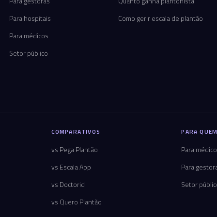
Para gestoras
Quanto ganha plantonista
Para hospitais
Como gerir escala de plantão
Para médicos
Setor público
COMPARATIVOS
PARA QUEM
vs Pega Plantão
Para médic
vs Escala App
Para gestor
vs Doctorid
Setor públi
vs Quero Plantão