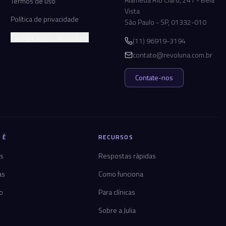
Termos de uso
Vista
Política de privacidade
São Paulo - SP, 01332-010
Configurações de cookies
(11) 96919-3194
contato@revoluna.com.br
Contate-nos
 É
RECURSOS
os
Respostas rápidas
as
Como funciona
co
Para clínicas
Sobre a Julia