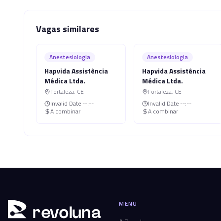
Vagas similares
Anestesiologia
Anestesiologia
Hapvida Assistência
Hapvida Assistência
Médica Ltda.
Médica Ltda.
Fortaleza
,
CE
Fortaleza
,
CE
Invalid Date
--:--
Invalid Date
--:--
A combinar
A combinar
MENU
r
ev
oluna