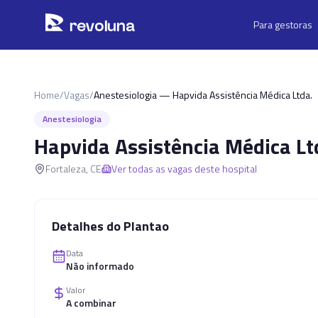
Pular para o conteúdo principal
r
ev
oluna
Para gestoras
Home
/
Vagas
/
Anestesiologia — Hapvida Assistência Médica Ltda.
Anestesiologia
Hapvida Assistência Médica Lt
Fortaleza
,
CE
Ver todas as vagas deste hospital
Detalhes do Plantao
Data
Não informado
Valor
A combinar