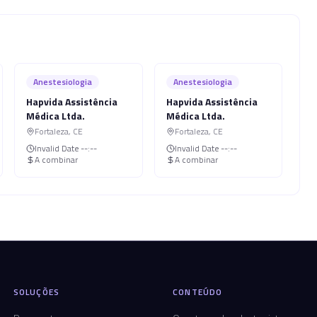
Anestesiologia
Anestesiologia
Hapvida Assistência
Hapvida Assistência
Médica Ltda.
Médica Ltda.
Fortaleza
,
CE
Fortaleza
,
CE
Invalid Date
--:--
Invalid Date
--:--
A combinar
A combinar
SOLUÇÕES
CONTEÚDO