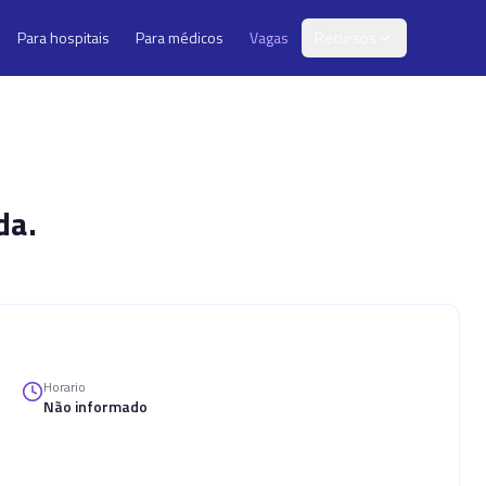
Para hospitais
Para médicos
Vagas
Recursos
da.
Horario
Não informado