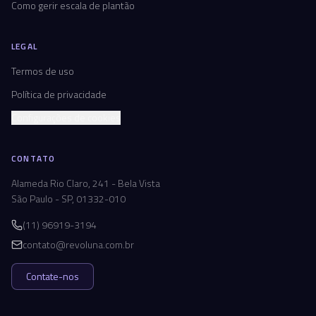
Como gerir escala de plantão
LEGAL
Termos de uso
Política de privacidade
Configurações de cookies
CONTATO
Alameda Rio Claro, 241 - Bela Vista
São Paulo - SP, 01332-010
(11) 96919-3194
contato@revoluna.com.br
Contate-nos