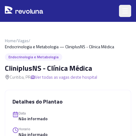
Pular para o conteúdo principal
r
ev
oluna
Home
/
Vagas
/
Endocrinologia e Metabologia — CliniplusNS - Clínica Médica
Endocrinologia e Metabologia
CliniplusNS - Clínica Médica
Curitiba
,
PR
Ver todas as vagas deste hospital
Detalhes do Plantao
Data
Não informado
Horario
Não informado