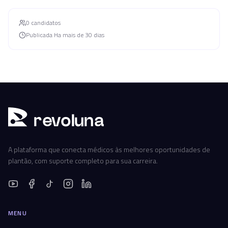
0
candidato
s
Publicada
Ha mais de 30 dias
r
ev
oluna
A plataforma que conecta médicos às melhores oportunidades de
plantão, com suporte completo para sua carreira.
MENU