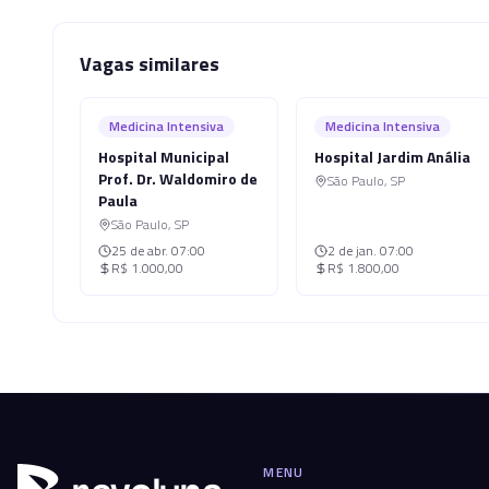
Vagas similares
Medicina Intensiva
Medicina Intensiva
Hospital Municipal
Hospital Jardim Anália
Prof. Dr. Waldomiro de
São Paulo
,
SP
Paula
São Paulo
,
SP
25 de abr.
07:00
2 de jan.
07:00
R$ 1.000,00
R$ 1.800,00
MENU