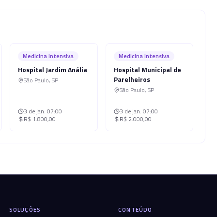
Medicina Intensiva
Medicina Intensiva
Hospital Jardim Anália
Hospital Municipal de
Parelheiros
São Paulo
,
SP
São Paulo
,
SP
3 de jan.
07:00
3 de jan.
07:00
R$ 1.800,00
R$ 2.000,00
SOLUÇÕES
CONTEÚDO