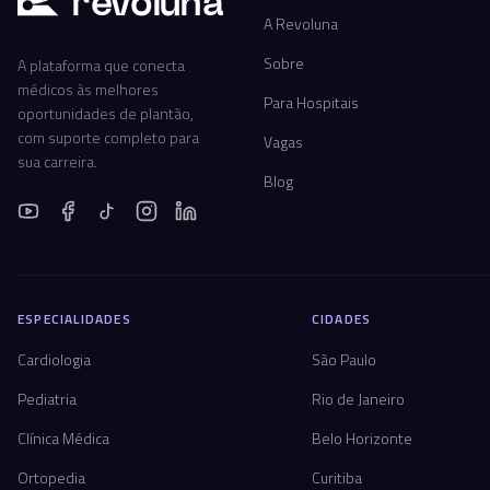
r
ev
oluna
A Revoluna
Sobre
A plataforma que conecta
médicos às melhores
Para Hospitais
oportunidades de plantão,
com suporte completo para
Vagas
sua carreira.
Blog
ESPECIALIDADES
CIDADES
Cardiologia
São Paulo
Pediatria
Rio de Janeiro
Clínica Médica
Belo Horizonte
Ortopedia
Curitiba