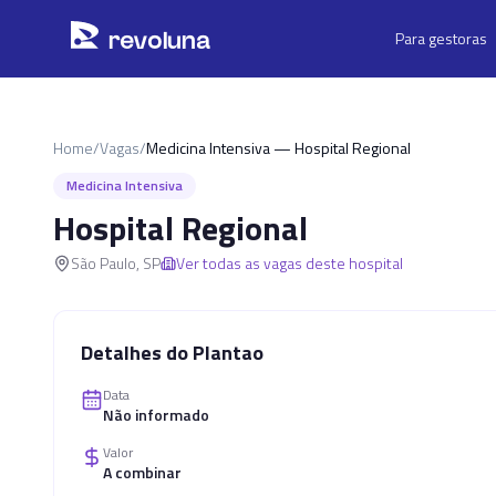
Pular para o conteúdo principal
r
ev
oluna
Para gestoras
Home
/
Vagas
/
Medicina Intensiva — Hospital Regional
Medicina Intensiva
Hospital Regional
São Paulo
,
SP
Ver todas as vagas deste hospital
Detalhes do Plantao
Data
Não informado
Valor
A combinar