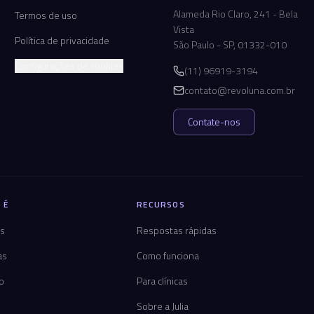
Alameda Rio Claro, 241 - Bela
Termos de uso
Vista
Política de privacidade
São Paulo - SP, 01332-010
Configurações de cookies
(11) 96919-3194
contato@revoluna.com.br
Contate-nos
 É
RECURSOS
os
Respostas rápidas
as
Como funciona
co
Para clínicas
Sobre a Julia