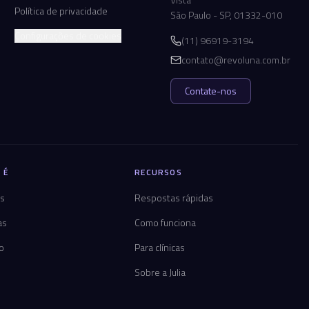
Política de privacidade
São Paulo - SP, 01332-010
Configurações de cookies
(11) 96919-3194
contato@revoluna.com.br
Contate-nos
 É
RECURSOS
os
Respostas rápidas
as
Como funciona
co
Para clínicas
Sobre a Julia