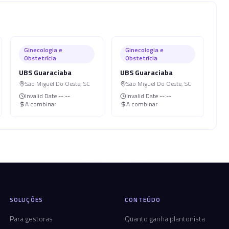
Ginecologia e
Ginecologia e
Obstetrícia
Obstetrícia
UBS Guaraciaba
UBS Guaraciaba
São Miguel Do Oeste
,
SC
São Miguel Do Oeste
,
SC
Invalid Date
--:--
Invalid Date
--:--
A combinar
A combinar
SOLUÇÕES
CONTEÚDO
Para gestoras
Quanto ganha plantonista