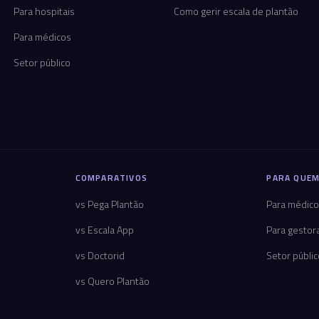
Para hospitais
Como gerir escala de plantão
Para médicos
Setor público
COMPARATIVOS
PARA QUEM
vs Pega Plantão
Para médic
vs Escala App
Para gestor
vs Doctorid
Setor públi
vs Quero Plantão