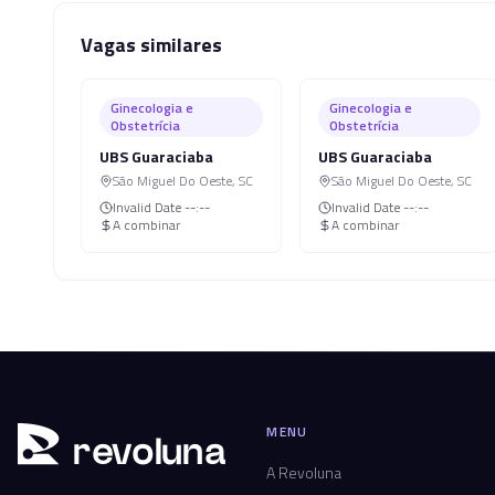
Vagas similares
Ginecologia e
Ginecologia e
Obstetrícia
Obstetrícia
UBS Guaraciaba
UBS Guaraciaba
São Miguel Do Oeste
,
SC
São Miguel Do Oeste
,
SC
Invalid Date
--:--
Invalid Date
--:--
A combinar
A combinar
MENU
r
ev
oluna
A Revoluna