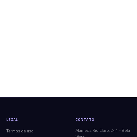
LEGAL
CONTATO
Alameda Rio Claro, 241 - Bela
Termos de uso
Vista