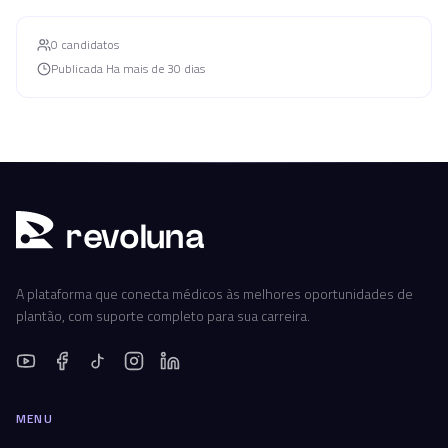
0
candidato
s
Publicada
Ha mais de 30 dias
r
ev
oluna
A plataforma que conecta médicos às melhores oportunidades de
plantão, com suporte completo para sua carreira.
MENU