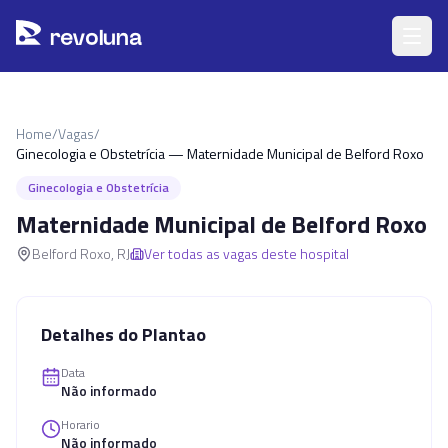
Pular para o conteúdo principal
r
ev
oluna
Home
/
Vagas
/
Ginecologia e Obstetrícia — Maternidade Municipal de Belford Roxo
Ginecologia e Obstetrícia
Maternidade Municipal de Belford Roxo
Belford Roxo
,
RJ
Ver todas as vagas deste hospital
Detalhes do Plantao
Data
Não informado
Horario
Não informado