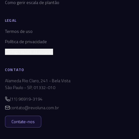
Como gerir escala de plantão
LEGAL
Termos de uso
Política de privacidade
Configurações de cookies
CONTATO
Alameda Rio Claro, 241 - Bela Vista
São Paulo - SP, 01332-010
(11) 96919-3194
contato@revoluna.com.br
Contate-nos