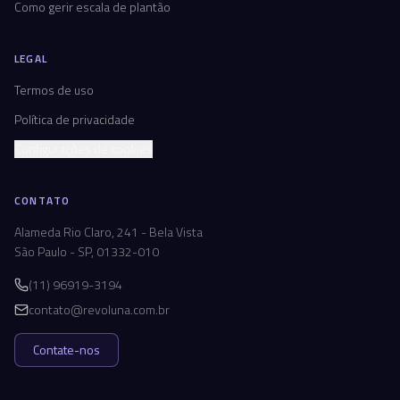
Como gerir escala de plantão
LEGAL
Termos de uso
Política de privacidade
Configurações de cookies
CONTATO
Alameda Rio Claro, 241 - Bela Vista
São Paulo - SP, 01332-010
(11) 96919-3194
contato@revoluna.com.br
Contate-nos