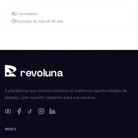
0
candidato
s
Publicada
Ha mais de 30 dias
r
ev
oluna
A plataforma que conecta médicos às melhores oportunidades de
plantão, com suporte completo para sua carreira.
MENU