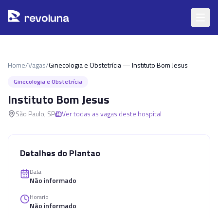
Pular para o conteúdo principal
r
ev
oluna
Home
/
Vagas
/
Ginecologia e Obstetrícia — Instituto Bom Jesus
Ginecologia e Obstetrícia
Instituto Bom Jesus
São Paulo
,
SP
Ver todas as vagas deste hospital
Detalhes do Plantao
Data
Não informado
Horario
Não informado