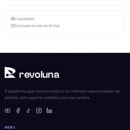
0
candidato
s
Publicada
Ha mais de 30 dias
r
ev
oluna
A plataforma que conecta médicos às melhores oportunidades de
plantão, com suporte completo para sua carreira.
MENU