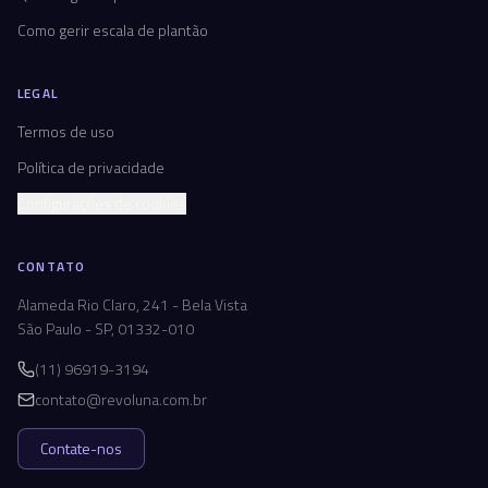
Como gerir escala de plantão
LEGAL
Termos de uso
Política de privacidade
Configurações de cookies
CONTATO
Alameda Rio Claro, 241 - Bela Vista
São Paulo - SP, 01332-010
(11) 96919-3194
contato@revoluna.com.br
Contate-nos