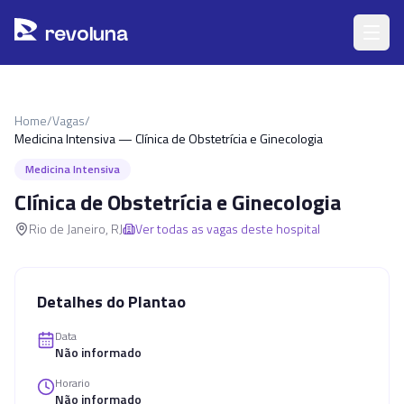
Pular para o conteúdo principal
r
ev
oluna
Home
/
Vagas
/
Medicina Intensiva — Clínica de Obstetrícia e Ginecologia
Medicina Intensiva
Clínica de Obstetrícia e Ginecologia
Rio de Janeiro
,
RJ
Ver todas as vagas deste hospital
Detalhes do Plantao
Data
Não informado
Horario
Não informado