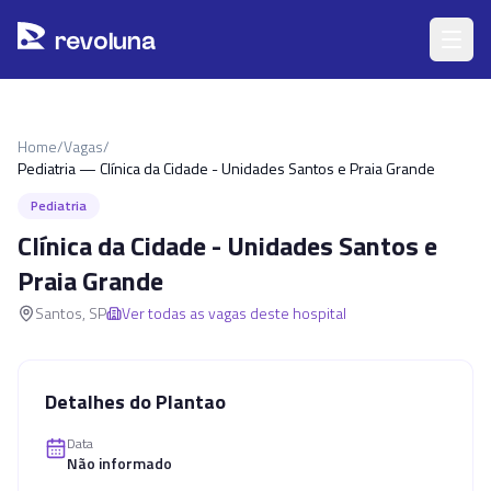
Pular para o conteúdo principal
r
ev
oluna
Home
/
Vagas
/
Pediatria — Clínica da Cidade - Unidades Santos e Praia Grande
Pediatria
Clínica da Cidade - Unidades Santos e
Praia Grande
Santos
,
SP
Ver todas as vagas deste hospital
Detalhes do Plantao
Data
Não informado