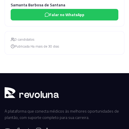
Samanta Barbosa de Santana
Falar no WhatsApp
0
candidato
s
Publicada
Ha mais de 30 dias
r
ev
oluna
A plataforma que conecta médicos às melhores oportunidades de
plantão, com suporte completo para sua carreira.