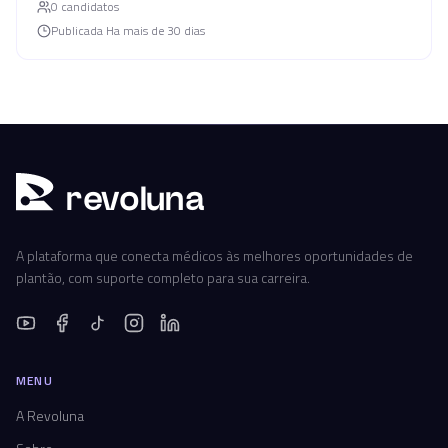
0
candidato
s
Publicada
Ha mais de 30 dias
r
ev
oluna
A plataforma que conecta médicos às melhores oportunidades de
plantão, com suporte completo para sua carreira.
MENU
A Revoluna