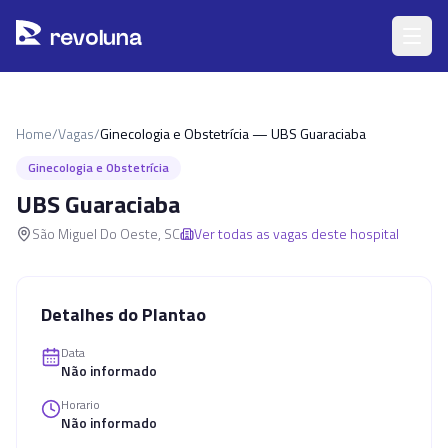
Pular para o conteúdo principal
r
ev
oluna
Home
/
Vagas
/
Ginecologia e Obstetrícia — UBS Guaraciaba
Ginecologia e Obstetrícia
UBS Guaraciaba
São Miguel Do Oeste
,
SC
Ver todas as vagas deste hospital
Detalhes do Plantao
Data
Não informado
Horario
Não informado