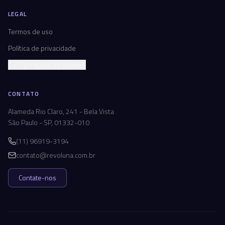
LEGAL
Termos de uso
Política de privacidade
Configurações de cookies
CONTATO
Alameda Rio Claro, 241 - Bela Vista
São Paulo - SP, 01332-010
(11) 96919-3194
contato@revoluna.com.br
Contate-nos