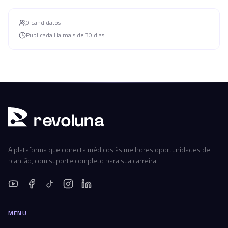
0
candidato
s
Publicada
Ha mais de 30 dias
r
ev
oluna
A plataforma que conecta médicos às melhores oportunidades de
plantão, com suporte completo para sua carreira.
MENU