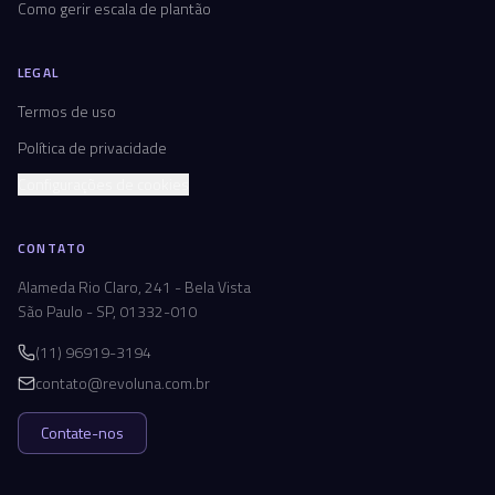
Como gerir escala de plantão
LEGAL
Termos de uso
Política de privacidade
Configurações de cookies
CONTATO
Alameda Rio Claro, 241 - Bela Vista
São Paulo - SP, 01332-010
(11) 96919-3194
contato@revoluna.com.br
Contate-nos