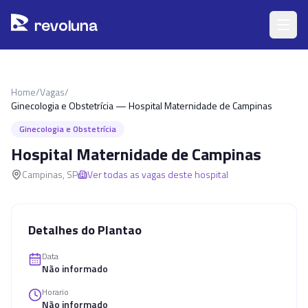
Pular para o conteúdo principal
r
ev
oluna
Home
/
Vagas
/
Ginecologia e Obstetrícia — Hospital Maternidade de Campinas
Ginecologia e Obstetrícia
Hospital Maternidade de Campinas
Campinas
,
SP
Ver todas as vagas deste hospital
Detalhes do Plantao
Data
Não informado
Horario
Não informado