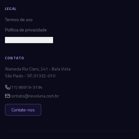
LEGAL
Termos de uso
Política de privacidade
Configurações de cookies
CONTATO
Alameda Rio Claro, 241 - Bela Vista
São Paulo - SP, 01332-010
(11) 96919-3194
contato@revoluna.com.br
Contate-nos