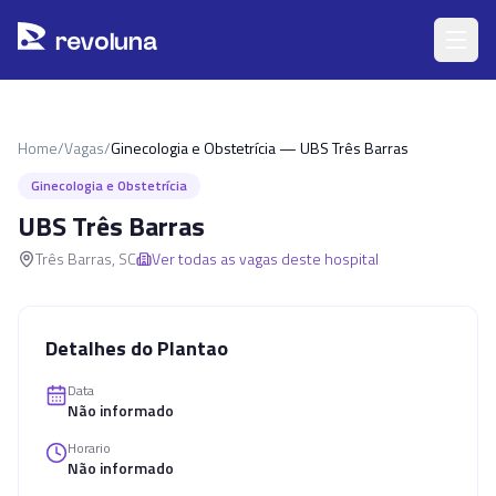
Pular para o conteúdo principal
r
ev
oluna
Home
/
Vagas
/
Ginecologia e Obstetrícia — UBS Três Barras
Ginecologia e Obstetrícia
UBS Três Barras
Três Barras
,
SC
Ver todas as vagas deste hospital
Detalhes do Plantao
Data
Não informado
Horario
Não informado