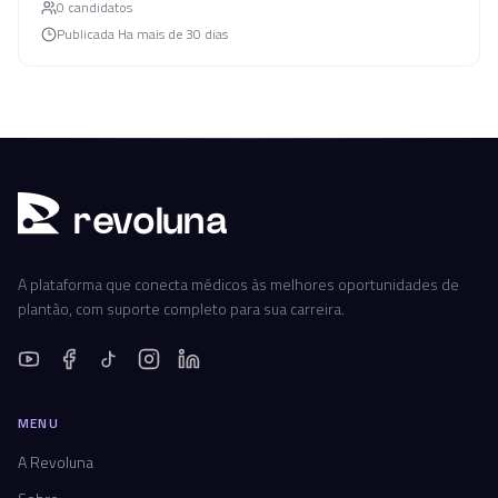
0
candidato
s
Publicada
Ha mais de 30 dias
r
ev
oluna
A plataforma que conecta médicos às melhores oportunidades de
plantão, com suporte completo para sua carreira.
MENU
A Revoluna