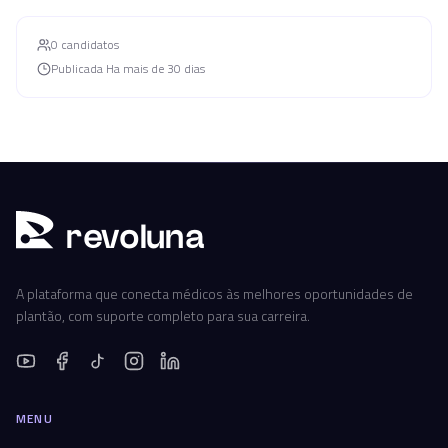
0
candidato
s
Publicada
Ha mais de 30 dias
r
ev
oluna
A plataforma que conecta médicos às melhores oportunidades de
plantão, com suporte completo para sua carreira.
MENU