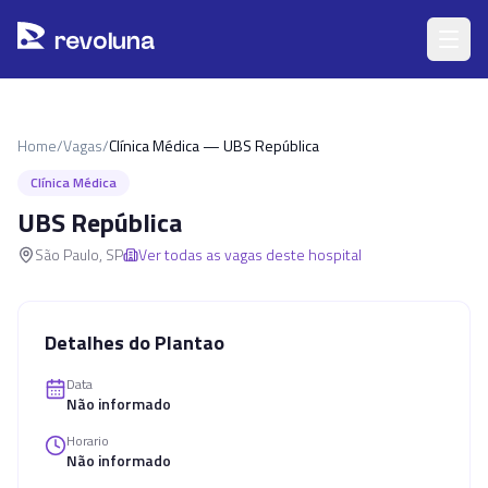
Pular para o conteúdo principal
r
ev
oluna
Home
/
Vagas
/
Clínica Médica — UBS República
Clínica Médica
UBS República
São Paulo
,
SP
Ver todas as vagas deste hospital
Detalhes do Plantao
Data
Não informado
Horario
Não informado