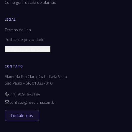
Como gerir escala de plantão
LEGAL
Termos de uso
Política de privacidade
Configurações de cookies
CONTATO
Alameda Rio Claro, 241 - Bela Vista
São Paulo - SP, 01332-010
(11) 96919-3194
contato@revoluna.com.br
Contate-nos