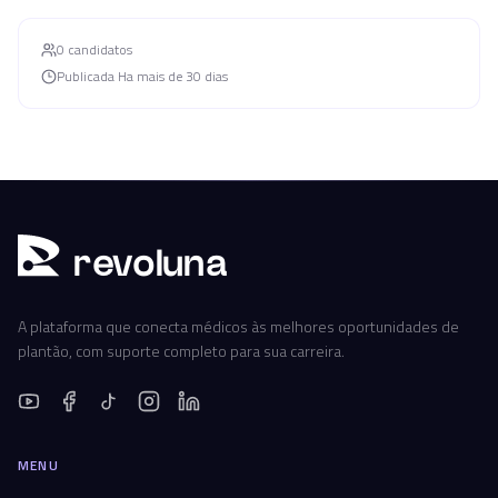
0
candidato
s
Publicada
Ha mais de 30 dias
r
ev
oluna
A plataforma que conecta médicos às melhores oportunidades de
plantão, com suporte completo para sua carreira.
MENU