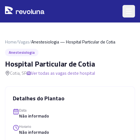
Pular para o conteúdo principal
r
ev
oluna
Home
/
Vagas
/
Anestesiologia — Hospital Particular de Cotia
Anestesiologia
Hospital Particular de Cotia
Cotia
,
SP
Ver todas as vagas deste hospital
Detalhes do Plantao
Data
Não informado
Horario
Não informado