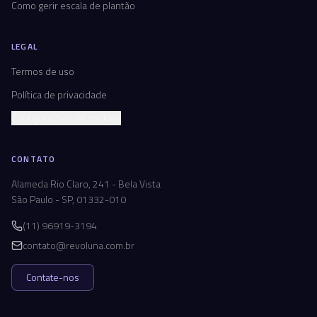
Como gerir escala de plantão
LEGAL
Termos de uso
Política de privacidade
Configurações de cookies
CONTATO
Alameda Rio Claro, 241 - Bela Vista
São Paulo - SP, 01332-010
(11) 96919-3194
contato@revoluna.com.br
Contate-nos