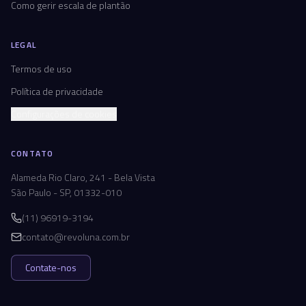
Como gerir escala de plantão
LEGAL
Termos de uso
Política de privacidade
Configurações de cookies
CONTATO
Alameda Rio Claro, 241 - Bela Vista
São Paulo - SP, 01332-010
(11) 96919-3194
contato@revoluna.com.br
Contate-nos