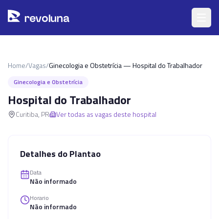
Pular para o conteúdo principal
r
ev
oluna
Home
/
Vagas
/
Ginecologia e Obstetrícia — Hospital do Trabalhador
Ginecologia e Obstetrícia
Hospital do Trabalhador
Curitiba
,
PR
Ver todas as vagas deste hospital
Detalhes do Plantao
Data
Não informado
Horario
Não informado