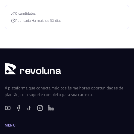
0
candidato
s
Publicada
Ha mais de 30 dias
r
ev
oluna
A plataforma que conecta médicos às melhores oportunidades de
plantão, com suporte completo para sua carreira.
MENU