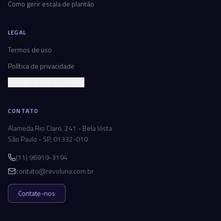
Como gerir escala de plantão
LEGAL
Termos de uso
Política de privacidade
Configurações de cookies
CONTATO
Alameda Rio Claro, 241 - Bela Vista
São Paulo - SP, 01332-010
(11) 96919-3194
contato@revoluna.com.br
Contate-nos