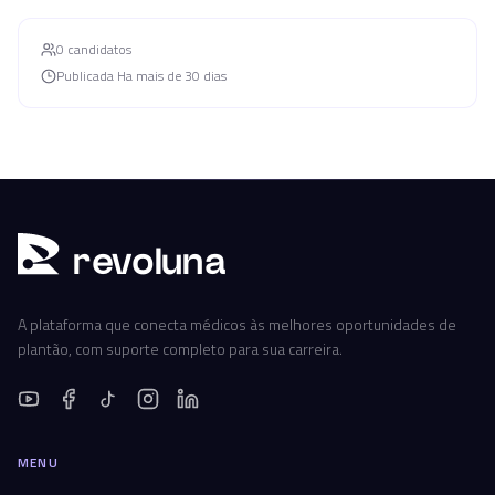
0
candidato
s
Publicada
Ha mais de 30 dias
r
ev
oluna
A plataforma que conecta médicos às melhores oportunidades de
plantão, com suporte completo para sua carreira.
MENU