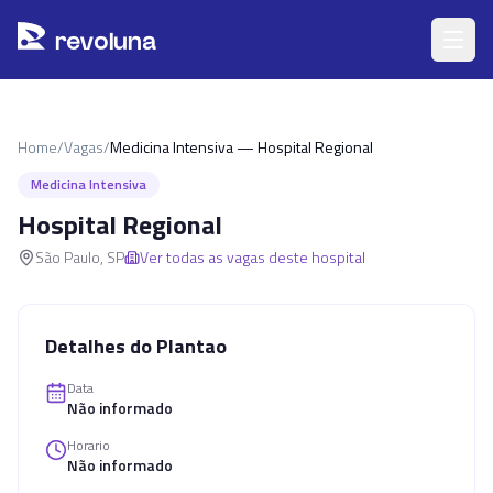
Pular para o conteúdo principal
r
ev
oluna
Home
/
Vagas
/
Medicina Intensiva — Hospital Regional
Medicina Intensiva
Hospital Regional
São Paulo
,
SP
Ver todas as vagas deste hospital
Detalhes do Plantao
Data
Não informado
Horario
Não informado