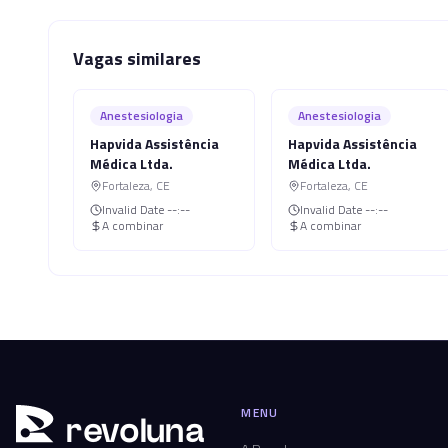
Vagas similares
Anestesiologia
Anestesiologia
Hapvida Assistência
Hapvida Assistência
Médica Ltda.
Médica Ltda.
Fortaleza
,
CE
Fortaleza
,
CE
Invalid Date
--:--
Invalid Date
--:--
A combinar
A combinar
MENU
r
ev
oluna