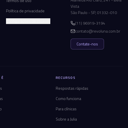
Termos de uso
Vista
Política de privacidade
São Paulo - SP, 01332-010
Configurações de cookies
(11) 96919-3194
contato@revoluna.com.br
Contate-nos
 É
RECURSOS
os
Respostas rápidas
as
Como funciona
co
Para clínicas
Sobre a Julia