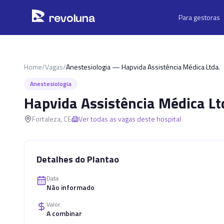
Pular para o conteúdo principal
r
ev
oluna
Para gestoras
Home
/
Vagas
/
Anestesiologia — Hapvida Assistência Médica Ltda.
Anestesiologia
Hapvida Assistência Médica Lt
Fortaleza
,
CE
Ver todas as vagas deste hospital
Detalhes do Plantao
Data
Não informado
Valor
A combinar