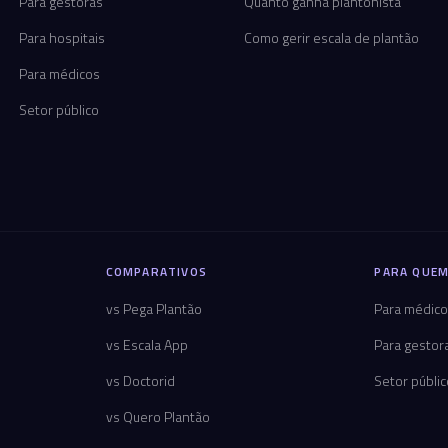
Para gestoras
Quanto ganha plantonista
Para hospitais
Como gerir escala de plantão
Para médicos
Setor público
COMPARATIVOS
PARA QUEM
vs Pega Plantão
Para médic
vs Escala App
Para gestor
vs Doctorid
Setor públi
vs Quero Plantão