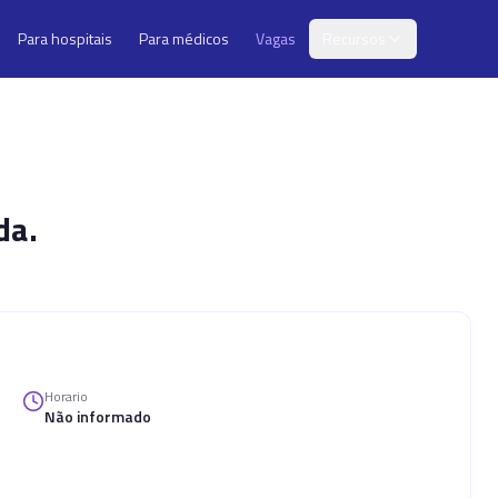
Para hospitais
Para médicos
Vagas
Recursos
da.
Horario
Não informado