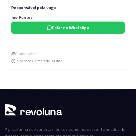
Responsável pela vaga
Josi Fontes
Falar no WhatsApp
0
candidato
s
Publicada
Ha mais de 30 dias
r
ev
oluna
A plataforma que conecta médicos às melhores oportunidades de
plantão, com suporte completo para sua carreira.