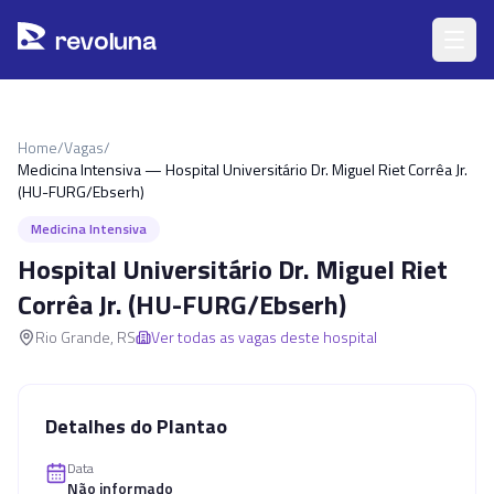
Pular para o conteúdo principal
r
ev
oluna
Home
/
Vagas
/
Medicina Intensiva — Hospital Universitário Dr. Miguel Riet Corrêa Jr.
(HU-FURG/Ebserh)
Medicina Intensiva
Hospital Universitário Dr. Miguel Riet
Corrêa Jr. (HU-FURG/Ebserh)
Rio Grande
,
RS
Ver todas as vagas deste hospital
Detalhes do Plantao
Data
Não informado