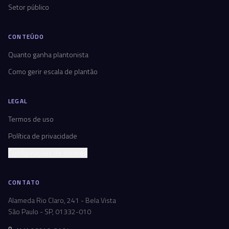
Setor público
CONTEÚDO
Quanto ganha plantonista
Como gerir escala de plantão
LEGAL
Termos de uso
Política de privacidade
Configurações de cookies
CONTATO
Alameda Rio Claro, 241 - Bela Vista
São Paulo - SP, 01332-010