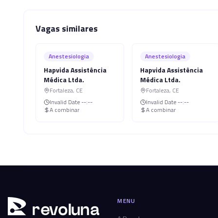
Vagas similares
Anestesiologia
Anestesiologia
Hapvida Assistência
Hapvida Assistência
Médica Ltda.
Médica Ltda.
Fortaleza
,
CE
Fortaleza
,
CE
Invalid Date
--:--
Invalid Date
--:--
A combinar
A combinar
MENU
r
ev
oluna