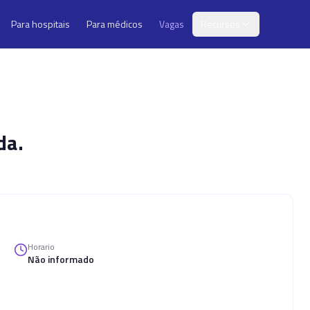
Para hospitais
Para médicos
Vagas
Recursos
da.
Horario
Não informado