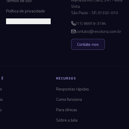
Termos de uso
Vista
Política de privacidade
São Paulo - SP, 01332-010
Configurações de cookies
(11) 96919-3194
contato@revoluna.com.br
Contate-nos
 É
RECURSOS
os
Respostas rápidas
as
Como funciona
co
Para clínicas
Sobre a Julia