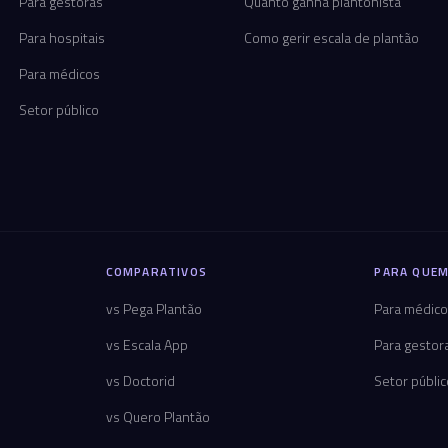
Para gestoras
Quanto ganha plantonista
Para hospitais
Como gerir escala de plantão
Para médicos
Setor público
COMPARATIVOS
PARA QUEM
vs Pega Plantão
Para médic
vs Escala App
Para gestor
vs Doctorid
Setor públi
vs Quero Plantão