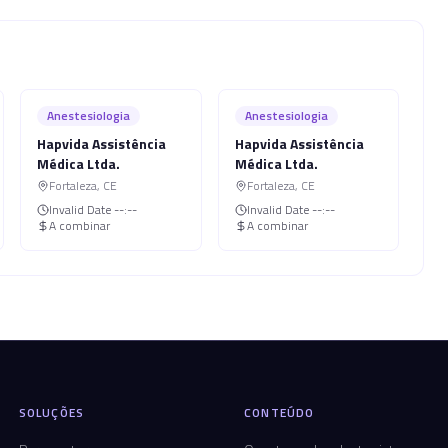
Anestesiologia
Anestesiologia
Hapvida Assistência
Hapvida Assistência
Médica Ltda.
Médica Ltda.
Fortaleza
,
CE
Fortaleza
,
CE
Invalid Date
--:--
Invalid Date
--:--
A combinar
A combinar
SOLUÇÕES
CONTEÚDO