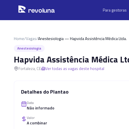
Pular para o conteúdo principal
r
ev
oluna
Para gestoras
Home
/
Vagas
/
Anestesiologia — Hapvida Assistência Médica Ltda.
Anestesiologia
Hapvida Assistência Médica Lt
Fortaleza
,
CE
Ver todas as vagas deste hospital
Detalhes do Plantao
Data
Não informado
Valor
A combinar