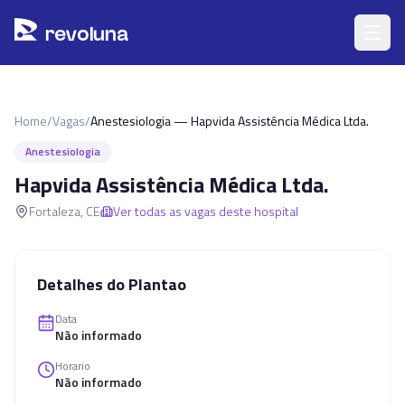
Pular para o conteúdo principal
r
ev
oluna
Home
/
Vagas
/
Anestesiologia — Hapvida Assistência Médica Ltda.
Anestesiologia
Hapvida Assistência Médica Ltda.
Fortaleza
,
CE
Ver todas as vagas deste hospital
Detalhes do Plantao
Data
Não informado
Horario
Não informado