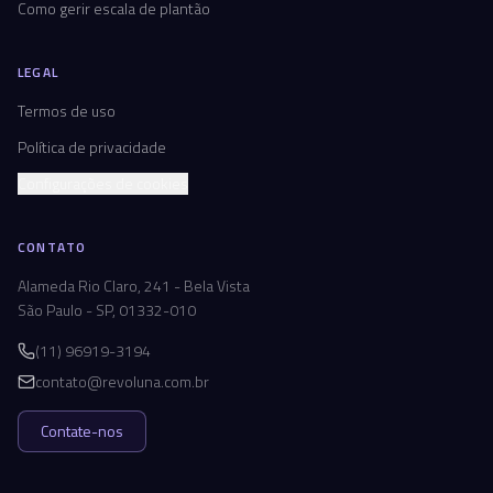
Como gerir escala de plantão
LEGAL
Termos de uso
Política de privacidade
Configurações de cookies
CONTATO
Alameda Rio Claro, 241 - Bela Vista
São Paulo - SP, 01332-010
(11) 96919-3194
contato@revoluna.com.br
Contate-nos