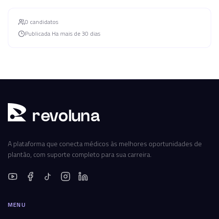
0
candidato
s
Publicada
Ha mais de 30 dias
r
ev
oluna
A plataforma que conecta médicos às melhores oportunidades de
plantão, com suporte completo para sua carreira.
MENU