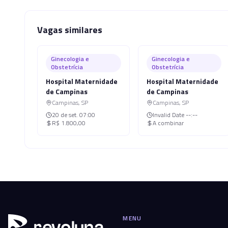
Vagas similares
Ginecologia e
Ginecologia e
Obstetrícia
Obstetrícia
Hospital Maternidade
Hospital Maternidade
de Campinas
de Campinas
Campinas
,
SP
Campinas
,
SP
20 de set.
07:00
Invalid Date
--:--
R$ 1.800,00
A combinar
MENU
r
ev
oluna