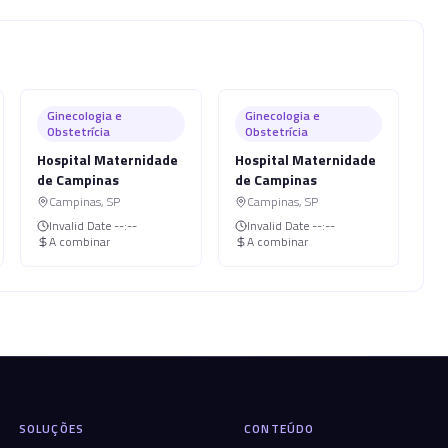
Ginecologia e
Ginecologia e
Obstetrícia
Obstetrícia
Hospital Maternidade
Hospital Maternidade
de Campinas
de Campinas
Campinas
,
SP
Campinas
,
SP
Invalid Date
--:--
Invalid Date
--:--
A combinar
A combinar
SOLUÇÕES
CONTEÚDO