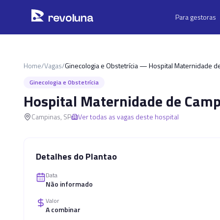
Pular para o conteúdo principal
r
ev
oluna
Para gestoras
Home
/
Vagas
/
Ginecologia e Obstetrícia — Hospital Maternidade 
Ginecologia e Obstetrícia
Hospital Maternidade de Camp
Campinas
,
SP
Ver todas as vagas deste hospital
Detalhes do Plantao
Data
Não informado
Valor
A combinar