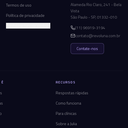
Alameda Rio Claro, 241 - Bela
Termos de uso
Vista
Política de privacidade
São Paulo - SP, 01332-010
Configurações de cookies
(11) 96919-3194
contato@revoluna.com.br
Contate-nos
 É
RECURSOS
os
Respostas rápidas
as
Como funciona
co
Para clínicas
Sobre a Julia