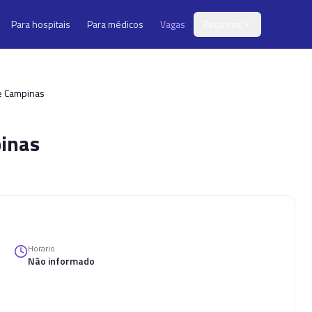
Para hospitais
Para médicos
Vagas
Recursos
de Campinas
inas
Horario
Não informado