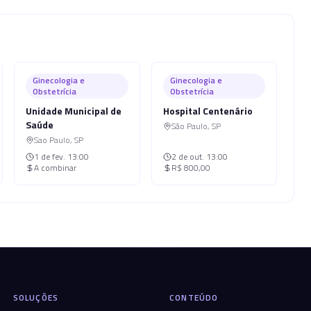
Ginecologia e
Ginecologia e
Obstetrícia
Obstetrícia
Unidade Municipal de
Hospital Centenário
Saúde
São Paulo
,
SP
Sao Paulo
,
SP
1 de fev.
13:00
2 de out.
13:00
A combinar
R$ 800,00
SOLUÇÕES
CONTEÚDO