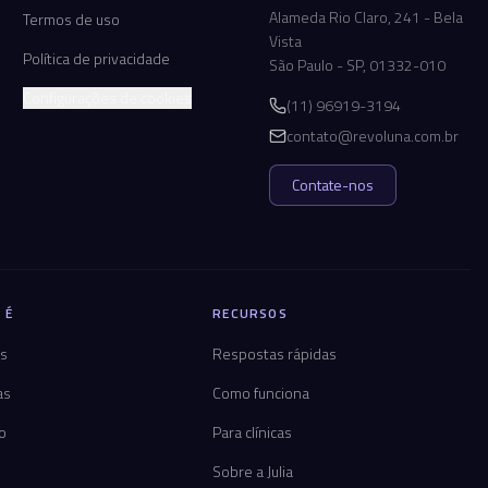
Alameda Rio Claro, 241 - Bela
Termos de uso
Vista
Política de privacidade
São Paulo - SP, 01332-010
Configurações de cookies
(11) 96919-3194
contato@revoluna.com.br
Contate-nos
 É
RECURSOS
os
Respostas rápidas
as
Como funciona
co
Para clínicas
Sobre a Julia