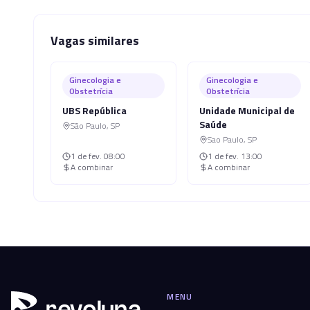
Vagas similares
Ginecologia e
Ginecologia e
Obstetrícia
Obstetrícia
UBS República
Unidade Municipal de
Saúde
São Paulo
,
SP
Sao Paulo
,
SP
1 de fev.
08:00
1 de fev.
13:00
A combinar
A combinar
MENU
r
ev
oluna