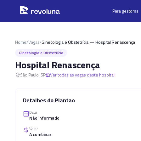
Pular para o conteúdo principal
r
ev
oluna
Para gestoras
Home
/
Vagas
/
Ginecologia e Obstetrícia — Hospital Renascença
Ginecologia e Obstetrícia
Hospital Renascença
São Paulo
,
SP
Ver todas as vagas deste hospital
Detalhes do Plantao
Data
Não informado
Valor
A combinar