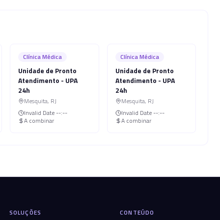
Clínica Médica
Clínica Médica
Unidade de Pronto
Unidade de Pronto
Atendimento - UPA
Atendimento - UPA
24h
24h
Mesquita
,
RJ
Mesquita
,
RJ
Invalid Date
--:--
Invalid Date
--:--
A combinar
A combinar
SOLUÇÕES
CONTEÚDO