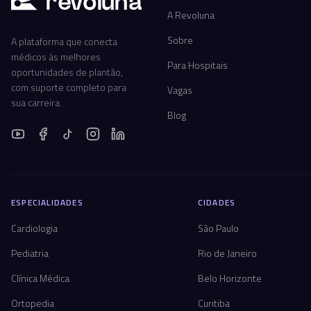
r
ev
oluna
A Revoluna
Sobre
A plataforma que conecta
médicos às melhores
Para Hospitais
oportunidades de plantão,
com suporte completo para
Vagas
sua carreira.
Blog
ESPECIALIDADES
CIDADES
Cardiologia
São Paulo
Pediatria
Rio de Janeiro
Clínica Médica
Belo Horizonte
Ortopedia
Curitiba