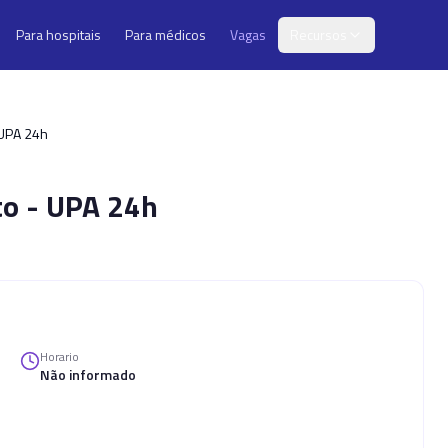
Para hospitais
Para médicos
Vagas
Recursos
 UPA 24h
to - UPA 24h
Horario
Não informado