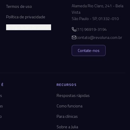
Alameda Rio Claro, 241 - Bela
Termos de uso
Vista
Política de privacidade
São Paulo - SP, 01332-010
Configurações de cookies
(11) 96919-3194
contato@revoluna.com.br
Contate-nos
 É
RECURSOS
os
Respostas rápidas
as
Como funciona
co
Para clínicas
Sobre a Julia