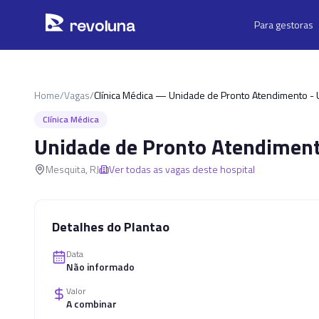
Pular para o conteúdo principal
r
ev
oluna
Para gestoras
Home
/
Vagas
/
Clínica Médica — Unidade de Pronto Atendimento -
Clínica Médica
Unidade de Pronto Atendimen
Mesquita
,
RJ
Ver todas as vagas deste hospital
Detalhes do Plantao
Data
Não informado
Valor
A combinar