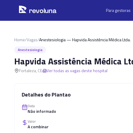
Pular para o conteúdo principal
r
ev
oluna
Para gestoras
Home
/
Vagas
/
Anestesiologia — Hapvida Assistência Médica Ltda.
Anestesiologia
Hapvida Assistência Médica Lt
Fortaleza
,
CE
Ver todas as vagas deste hospital
Detalhes do Plantao
Data
Não informado
Valor
A combinar