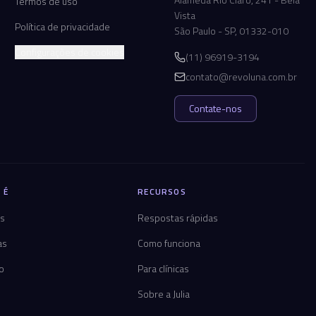
Termos de uso
Vista
Política de privacidade
São Paulo - SP, 01332-010
Configurações de cookies
(11) 96919-3194
contato@revoluna.com.br
Contate-nos
 É
RECURSOS
os
Respostas rápidas
as
Como funciona
co
Para clínicas
Sobre a Julia