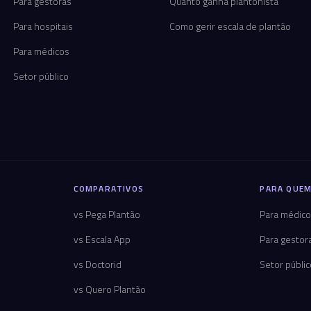
Para gestoras
Quanto ganha plantonista
Para hospitais
Como gerir escala de plantão
Para médicos
Setor público
COMPARATIVOS
PARA QUEM
vs Pega Plantão
Para médic
vs Escala App
Para gestor
vs Doctorid
Setor públi
vs Quero Plantão