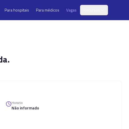
Para hospitais
Para médicos
Vagas
Recursos
da.
Horario
Não informado