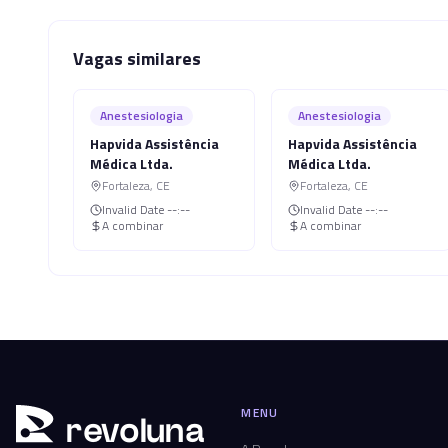
Vagas similares
Anestesiologia
Anestesiologia
Hapvida Assistência
Hapvida Assistência
Médica Ltda.
Médica Ltda.
Fortaleza
,
CE
Fortaleza
,
CE
Invalid Date
--:--
Invalid Date
--:--
A combinar
A combinar
MENU
r
ev
oluna