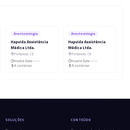
Anestesiologia
Anestesiologia
Hapvida Assistência
Hapvida Assistência
Médica Ltda.
Médica Ltda.
Fortaleza
,
CE
Fortaleza
,
CE
Invalid Date
--:--
Invalid Date
--:--
A combinar
A combinar
SOLUÇÕES
CONTEÚDO