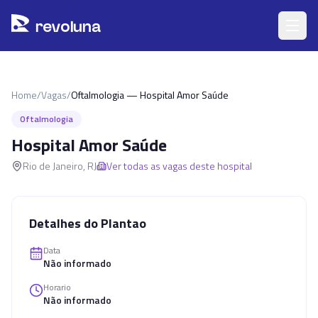
Pular para o conteúdo principal
r
ev
oluna
Home
/
Vagas
/
Oftalmologia — Hospital Amor Saúde
Oftalmologia
Hospital Amor Saúde
Rio de Janeiro
,
RJ
Ver todas as vagas deste hospital
Detalhes do Plantao
Data
Não informado
Horario
Não informado