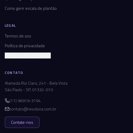
Como gerir escala de plantão
LEGAL
Termos de uso
Política de privacidade
Configurações de cookies
CONTATO
Alameda Rio Claro, 241 - Bela Vista
São Paulo - SP, 01332-010
(11) 96919-3194
contato@revoluna.com.br
Contate-nos