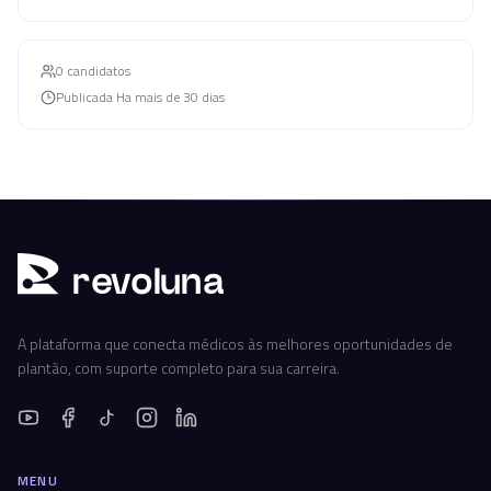
0
candidato
s
Publicada
Ha mais de 30 dias
r
ev
oluna
A plataforma que conecta médicos às melhores oportunidades de
plantão, com suporte completo para sua carreira.
MENU