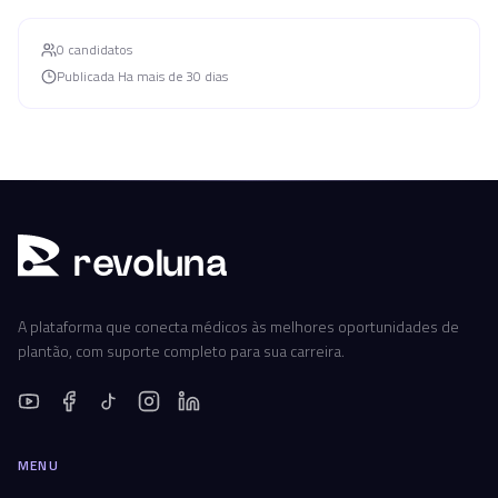
0
candidato
s
Publicada
Ha mais de 30 dias
r
ev
oluna
A plataforma que conecta médicos às melhores oportunidades de
plantão, com suporte completo para sua carreira.
MENU