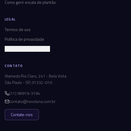
Como gerir escala de plantão
LEGAL
Termos de uso
Política de privacidade
Configurações de cookies
CONTATO
Alameda Rio Claro, 241 - Bela Vista
São Paulo - SP, 01332-010
(11) 96919-3194
contato@revoluna.com.br
Contate-nos