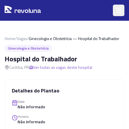
Pular para o conteúdo principal
r
ev
oluna
Home
/
Vagas
/
Ginecologia e Obstetrícia — Hospital do Trabalhador
Ginecologia e Obstetrícia
Hospital do Trabalhador
Curitiba
,
PR
Ver todas as vagas deste hospital
Detalhes do Plantao
Data
Não informado
Horario
Não informado