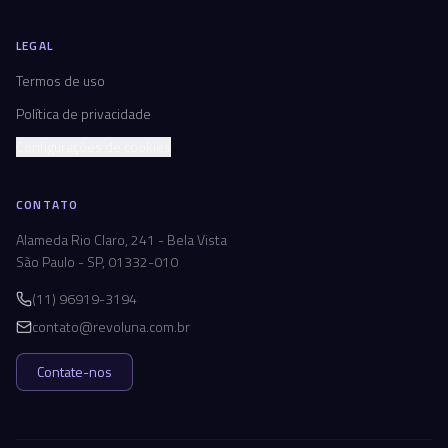
LEGAL
Termos de uso
Política de privacidade
Configurações de cookies
CONTATO
Alameda Rio Claro, 241 - Bela Vista
São Paulo - SP, 01332-010
(11) 96919-3194
contato@revoluna.com.br
Contate-nos