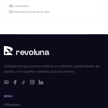
0
candidato
s
Publicada
Ha mais de 30 dias
r
ev
oluna
A plataforma que conecta médicos às melhores oportunidades de
plantão, com suporte completo para sua carreira.
MENU
A Revoluna