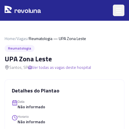
Pular para o conteúdo principal
r
ev
oluna
Home
/
Vagas
/
Reumatologia — UPA Zona Leste
Reumatologia
UPA Zona Leste
Santos
,
SP
Ver todas as vagas deste hospital
Detalhes do Plantao
Data
Não informado
Horario
Não informado