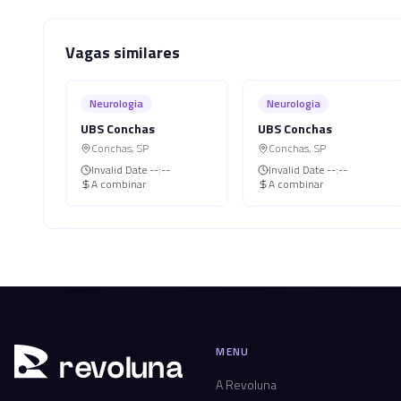
Vagas similares
Neurologia
Neurologia
UBS Conchas
UBS Conchas
Conchas
,
SP
Conchas
,
SP
Invalid Date
--:--
Invalid Date
--:--
A combinar
A combinar
MENU
r
ev
oluna
A Revoluna