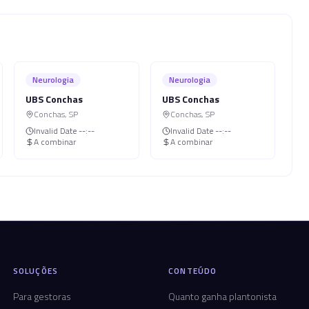
Neurologia
Neurologia
UBS Conchas
UBS Conchas
Conchas
,
SP
Conchas
,
SP
Invalid Date
--:--
Invalid Date
--:--
A combinar
A combinar
SOLUÇÕES
CONTEÚDO
Para gestoras
Quanto ganha plantonista