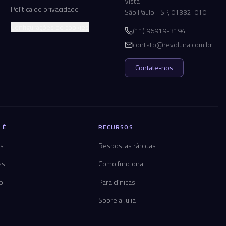
Vista
Política de privacidade
São Paulo - SP, 01332-010
Configurações de cookies
(11) 96919-3194
contato@revoluna.com.br
Contate-nos
 É
RECURSOS
os
Respostas rápidas
as
Como funciona
co
Para clínicas
Sobre a Julia