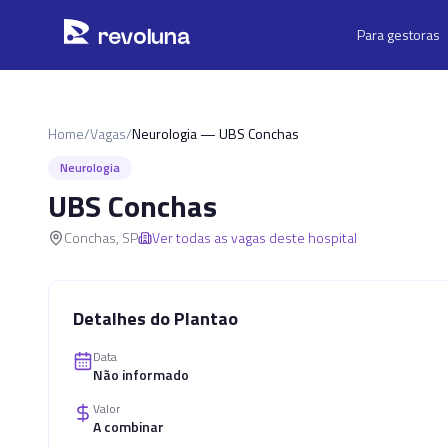
Pular para o conteúdo principal
r
ev
oluna
Para gestoras
Home
/
Vagas
/
Neurologia — UBS Conchas
Neurologia
UBS Conchas
Conchas
,
SP
Ver todas as vagas deste hospital
Detalhes do Plantao
Data
Não informado
Valor
A combinar