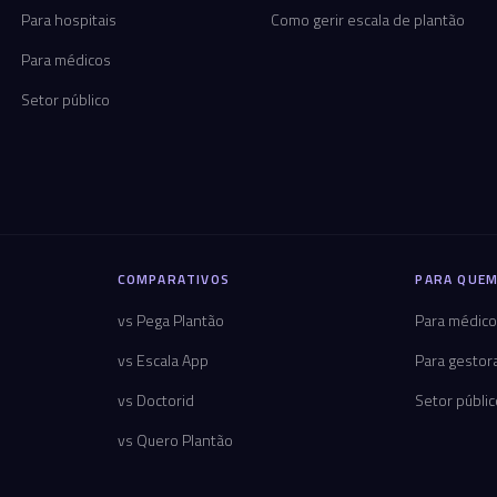
Para hospitais
Como gerir escala de plantão
Para médicos
Setor público
COMPARATIVOS
PARA QUEM
vs Pega Plantão
Para médic
vs Escala App
Para gestor
vs Doctorid
Setor públi
vs Quero Plantão