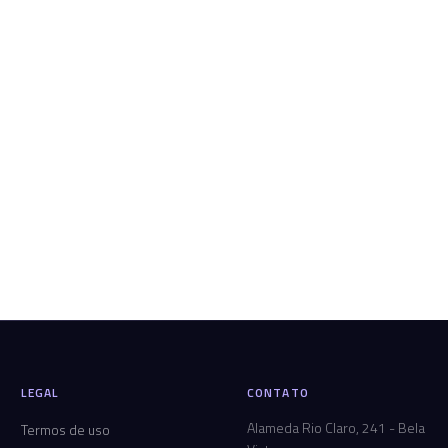
LEGAL
CONTATO
Alameda Rio Claro, 241 - Bela
Termos de uso