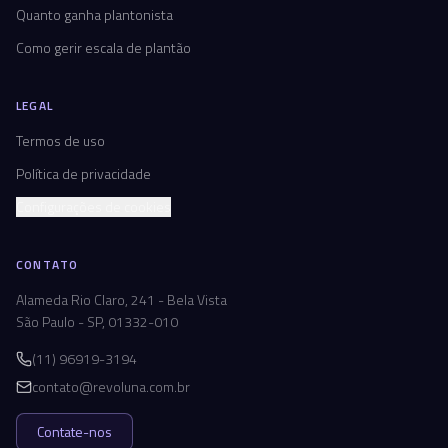
Quanto ganha plantonista
Como gerir escala de plantão
LEGAL
Termos de uso
Política de privacidade
Configurações de cookies
CONTATO
Alameda Rio Claro, 241 - Bela Vista
São Paulo - SP, 01332-010
(11) 96919-3194
contato@revoluna.com.br
Contate-nos