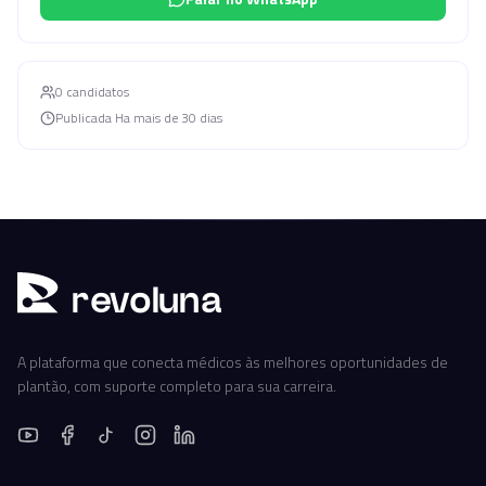
0
candidato
s
Publicada
Ha mais de 30 dias
r
ev
oluna
A plataforma que conecta médicos às melhores oportunidades de
plantão, com suporte completo para sua carreira.