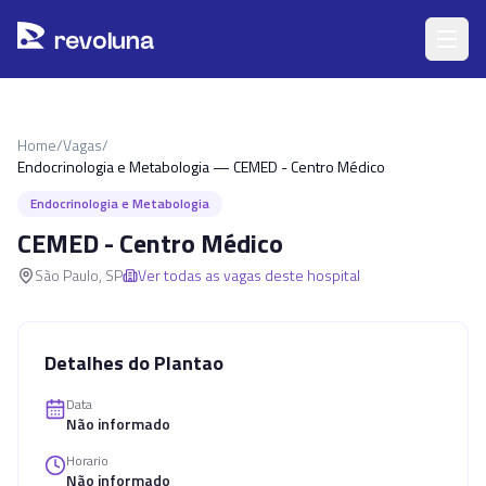
Pular para o conteúdo principal
r
ev
oluna
Home
/
Vagas
/
Endocrinologia e Metabologia — CEMED - Centro Médico
Endocrinologia e Metabologia
CEMED - Centro Médico
São Paulo
,
SP
Ver todas as vagas deste hospital
Detalhes do Plantao
Data
Não informado
Horario
Não informado