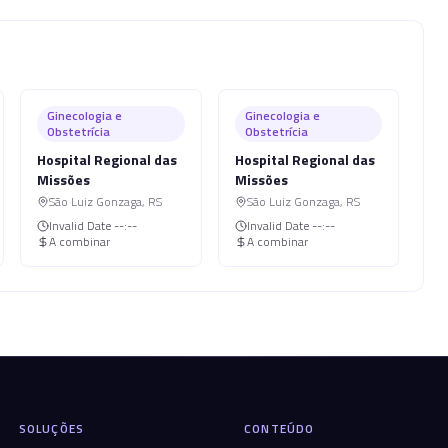
Ginecologia e
Ginecologia e
Obstetrícia
Obstetrícia
Hospital Regional das
Hospital Regional das
Missões
Missões
São Luiz Gonzaga
,
RS
São Luiz Gonzaga
,
RS
Invalid Date
--:--
Invalid Date
--:--
A combinar
A combinar
SOLUÇÕES
CONTEÚDO