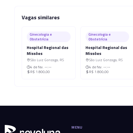
Vagas similares
Ginecologia e
Ginecologia e
Obstetrícia
Obstetrícia
Hospital Regional das
Hospital Regional das
Missões
Missões
São Luiz Gonzaga
,
RS
São Luiz Gonzaga
,
RS
4 de fev.
--:--
4 de fev.
--:--
R$ 1.800,00
R$ 1.800,00
MENU
r
ev
oluna