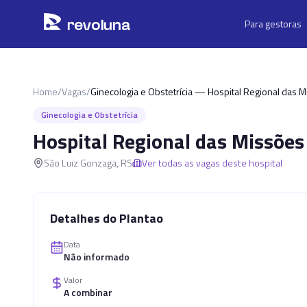
Pular para o conteúdo principal
r
ev
oluna
Para gestoras
Home
/
Vagas
/
Ginecologia e Obstetrícia — Hospital Regional das 
Ginecologia e Obstetrícia
Hospital Regional das Missões
São Luiz Gonzaga
,
RS
Ver todas as vagas deste hospital
Detalhes do Plantao
Data
Não informado
Valor
A combinar