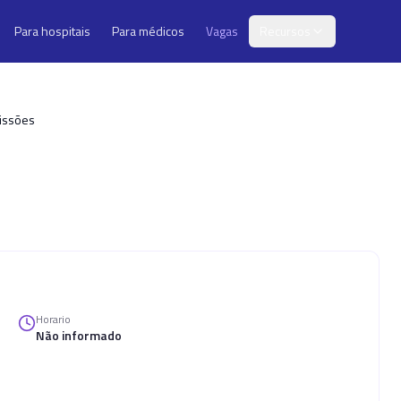
Para hospitais
Para médicos
Vagas
Recursos
Missões
Horario
Não informado