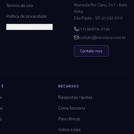
Alameda Rio Claro, 241 - Bela
Termos de uso
Vista
Política de privacidade
São Paulo - SP, 01332-010
Configurações de cookies
(11) 96919-3194
contato@revoluna.com.br
Contate-nos
 É
RECURSOS
os
Respostas rápidas
as
Como funciona
co
Para clínicas
Sobre a Julia