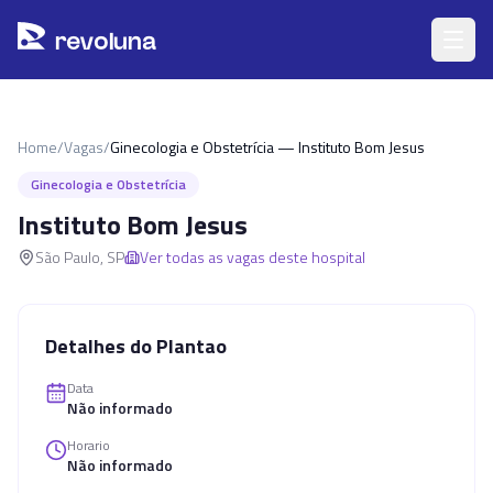
Pular para o conteúdo principal
r
ev
oluna
Home
/
Vagas
/
Ginecologia e Obstetrícia — Instituto Bom Jesus
Ginecologia e Obstetrícia
Instituto Bom Jesus
São Paulo
,
SP
Ver todas as vagas deste hospital
Detalhes do Plantao
Data
Não informado
Horario
Não informado