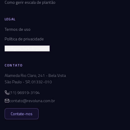
Como gerir escala de plantão
LEGAL
Termos de uso
Política de privacidade
Configurações de cookies
CONTATO
Alameda Rio Claro, 241 - Bela Vista
São Paulo - SP, 01332-010
(11) 96919-3194
contato@revoluna.com.br
Contate-nos