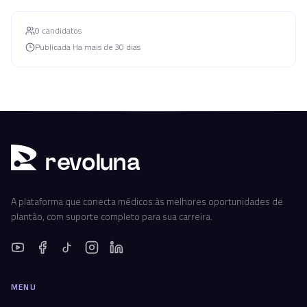
0
candidato
s
Publicada
Ha mais de 30 dias
r
ev
oluna
A plataforma que conecta médicos às melhores oportunidades de
plantão, com suporte completo para sua carreira.
MENU