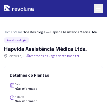
Pular para o conteúdo principal
r
ev
oluna
Home
/
Vagas
/
Anestesiologia — Hapvida Assistência Médica Ltda.
Anestesiologia
Hapvida Assistência Médica Ltda.
Fortaleza
,
CE
Ver todas as vagas deste hospital
Detalhes do Plantao
Data
Não informado
Horario
Não informado