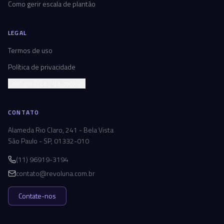
Como gerir escala de plantão
LEGAL
Termos de uso
Política de privacidade
Configurações de cookies
CONTATO
Alameda Rio Claro, 241 - Bela Vista
São Paulo - SP, 01332-010
(11) 96919-3194
contato@revoluna.com.br
Contate-nos