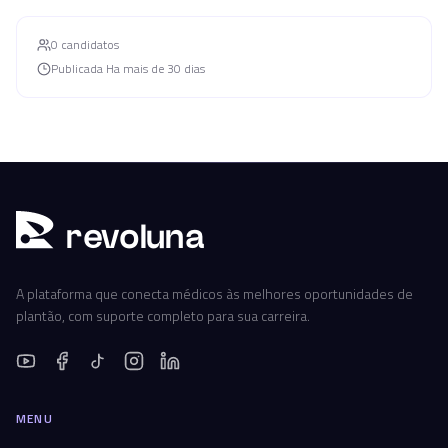
0
candidato
s
Publicada
Ha mais de 30 dias
r
ev
oluna
A plataforma que conecta médicos às melhores oportunidades de
plantão, com suporte completo para sua carreira.
MENU