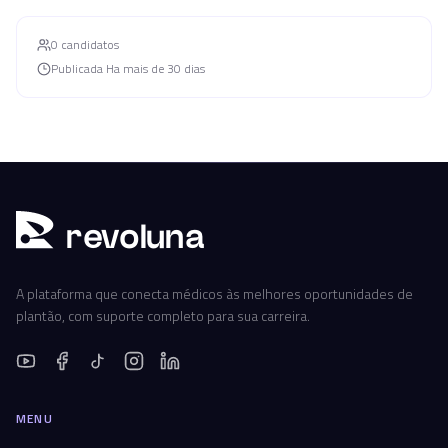
0
candidato
s
Publicada
Ha mais de 30 dias
r
ev
oluna
A plataforma que conecta médicos às melhores oportunidades de
plantão, com suporte completo para sua carreira.
MENU