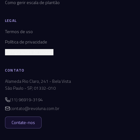
Como gerir escala de plantão
LEGAL
Termos de uso
Política de privacidade
Configurações de cookies
CONTATO
Alameda Rio Claro, 241 - Bela Vista
São Paulo - SP, 01332-010
(11) 96919-3194
contato@revoluna.com.br
Contate-nos