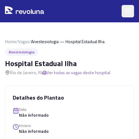
Pular para o conteúdo principal
r
ev
oluna
Home
/
Vagas
/
Anestesiologia — Hospital Estadual Ilha
Anestesiologia
Hospital Estadual Ilha
Rio de Janeiro
,
RJ
Ver todas as vagas deste hospital
Detalhes do Plantao
Data
Não informado
Horario
Não informado