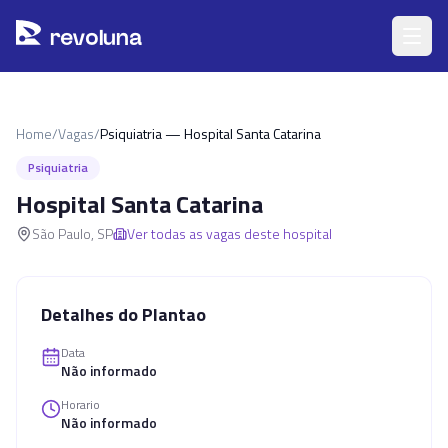
Pular para o conteúdo principal
r
ev
oluna
Home
/
Vagas
/
Psiquiatria — Hospital Santa Catarina
Psiquiatria
Hospital Santa Catarina
São Paulo
,
SP
Ver todas as vagas deste hospital
Detalhes do Plantao
Data
Não informado
Horario
Não informado