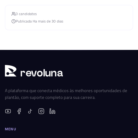
0
candidato
s
Publicada
Ha mais de 30 dias
r
ev
oluna
A plataforma que conecta médicos às melhores oportunidades de
plantão, com suporte completo para sua carreira.
MENU