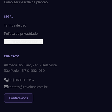
Como gerir escala de plantão
LEGAL
Termos de uso
Política de privacidade
Configurações de cookies
CONTATO
Alameda Rio Claro, 241 - Bela Vista
São Paulo - SP, 01332-010
(11) 96919-3194
contato@revoluna.com.br
Contate-nos