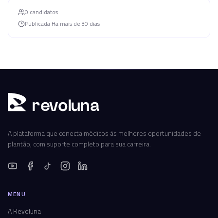
0
candidato
s
Publicada
Ha mais de 30 dias
r
ev
oluna
A plataforma que conecta médicos às melhores oportunidades de
plantão, com suporte completo para sua carreira.
MENU
A Revoluna