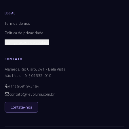
LEGAL
Termos de uso
Política de privacidade
Configurações de cookies
CONTATO
Alameda Rio Claro, 241 - Bela Vista
São Paulo - SP, 01332-010
(11) 96919-3194
contato@revoluna.com.br
Contate-nos