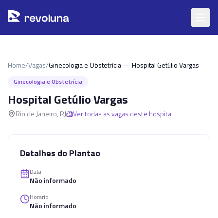
Pular para o conteúdo principal
r
ev
oluna
Home
/
Vagas
/
Ginecologia e Obstetrícia — Hospital Getúlio Vargas
Ginecologia e Obstetrícia
Hospital Getúlio Vargas
Rio de Janeiro
,
RJ
Ver todas as vagas deste hospital
Detalhes do Plantao
Data
Não informado
Horario
Não informado