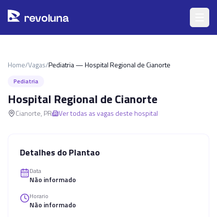
Pular para o conteúdo principal
r
ev
oluna
Home
/
Vagas
/
Pediatria — Hospital Regional de Cianorte
Pediatria
Hospital Regional de Cianorte
Cianorte
,
PR
Ver todas as vagas deste hospital
Detalhes do Plantao
Data
Não informado
Horario
Não informado