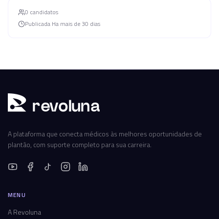
0
candidato
s
Publicada
Ha mais de 30 dias
r
ev
oluna
A plataforma que conecta médicos às melhores oportunidades de
plantão, com suporte completo para sua carreira.
MENU
A Revoluna