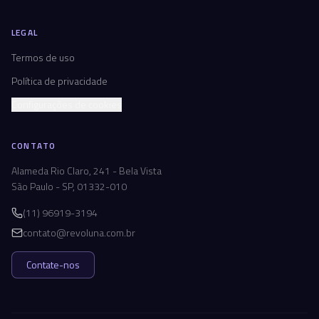
LEGAL
Termos de uso
Política de privacidade
Configurações de cookies
CONTATO
Alameda Rio Claro, 241 - Bela Vista
São Paulo - SP, 01332-010
(11) 96919-3194
contato@revoluna.com.br
Contate-nos