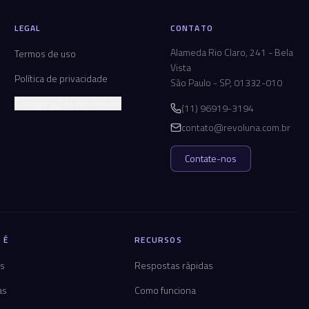
LEGAL
CONTATO
Alameda Rio Claro, 241 - Bela
Termos de uso
Vista
Política de privacidade
São Paulo - SP, 01332-010
Configurações de cookies
(11) 96919-3194
contato@revoluna.com.br
Contate-nos
 É
RECURSOS
os
Respostas rápidas
as
Como funciona