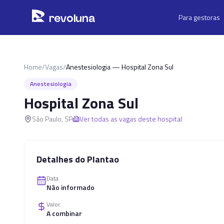
Pular para o conteúdo principal
r
ev
oluna
Para gestoras
Home
/
Vagas
/
Anestesiologia — Hospital Zona Sul
Anestesiologia
Hospital Zona Sul
São Paulo
,
SP
Ver todas as vagas deste hospital
Detalhes do Plantao
Data
Não informado
Valor
A combinar