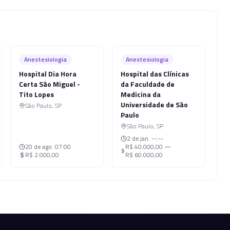
Anestesiologia
Anestesiologia
Hospital Dia Hora
Hospital das Clínicas
Certa São Miguel -
da Faculdade de
Tito Lopes
Medicina da
Universidade de São
São Paulo
,
SP
Paulo
São Paulo
,
SP
2 de jan.
--:--
20 de ago.
07:00
R$ 40.000,00 —
R$ 2.000,00
R$ 60.000,00