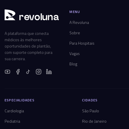
MENU
r
ev
oluna
A Revoluna
Sobre
A plataforma que conecta
médicos às melhores
Para Hospitais
oportunidades de plantão,
com suporte completo para
Vagas
sua carreira.
Blog
ESPECIALIDADES
CIDADES
Cardiologia
São Paulo
Pediatria
Rio de Janeiro